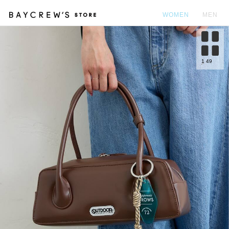
WOMEN
MEN
カ
1
49