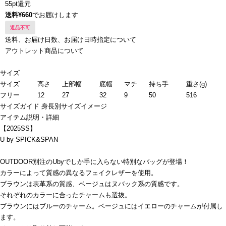
55pt還元
送料¥660
でお届けします
返品不可
送料、お届け日数、お届け日時指定について
アウトレット商品について
サイズ
サイズ
高さ
上部幅
底幅
マチ
持ち手
重さ(g)
フリー
12
27
32
9
50
516
サイズガイド
身長別サイズイメージ
アイテム説明・詳細
【2025SS】
U by SPICK&SPAN
OUTDOOR別注のUbyでしか手に入らない特別なバッグが登場！
カラーによって質感の異なるフェイクレザーを使用。
ブラウンは表革系の質感、ベージュはヌバック系の質感です。
それぞれのカラーに合ったチャームも選抜。
ブラウンにはブルーのチャーム。ベージュにはイエローのチャームが付属し
ます。