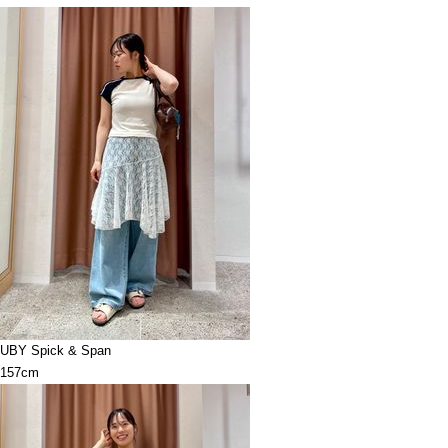
UBY Spick & Span
157cm