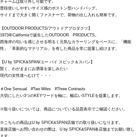
チャームは取り外し可能です。
普段使いしやすいサイズ感のボストン型ハンドバッグ。
サイドまで大きく開くファスナーで、荷物の出し入れも簡単です。
【OUTDOOR PRODUCTS/アウトドアプロダクツ】
1973年Californiaで誕生したOUTDOOR PRODUCTS。
西海岸の匂いを感じさせる明るく元気なカラーリングをベースに、「機能
性」「革新的なマテリアル」を有した商品を常に提案し続けます。
【U by SPICK&SPAN/ユー バイ スピック＆スパン】
賢く、わがままにお洒落を楽しみたい
現代の女性達へむけて・・・
＃One Sensual #Two Miles #Three Contrasts
大切にしたい3つのKEYワードを軸に、幅広いSTYLEを提案します。
※取り扱いについては、商品についている品質表示でご確認ください。
※こちらの商品はU by SPICK&SPAN店舗での取り扱いになります。
直接店舗へお問い合わせの際は、U by SPICK&SPAN各店舗までお願い致し
ます。