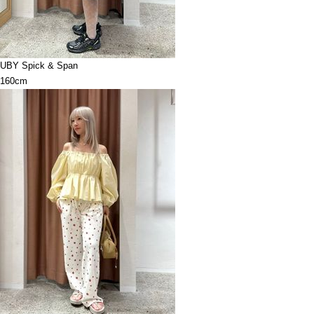
UBY Spick & Span
160cm