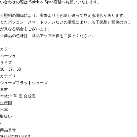
い合わせの際は Spick & Span店舗へお願いいたします。
※照明の関係により、実際よりも色味が違って見える場合があります。
またパソコン・スマートフォンなどの環境により、若干製品と画像のカラー
が異なる場合もございます。
※商品の色味は、商品アップ画像をご参照ください。
カラー
ベージュ
サイズ
36、37、38
カテゴリ
シューズ
フラットシューズ
素材
本体:羊革 底:合成底
生産国
日本
取扱い
-
商品番号
26093210003010