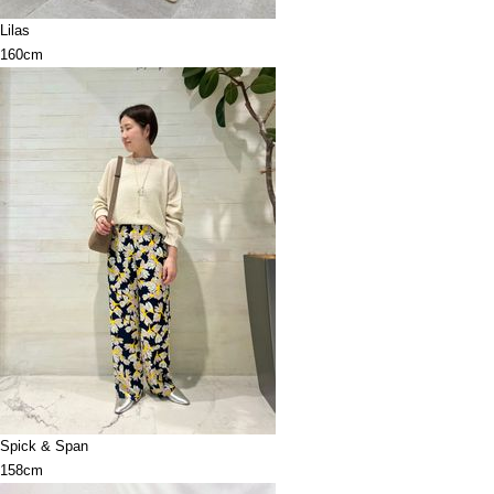
Lilas
160cm
Spick & Span
158cm