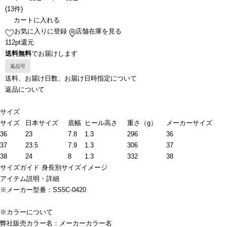
(
13件
)
カートに入れる
お気に入りに登録
店舗在庫を見る
112pt還元
送料無料
でお届けします
返品可
送料、お届け日数、お届け日時指定について
返品について
サイズ
サイズ
日本サイズ
底幅
ヒール高さ
重さ（g）
メーカーサイズ
36
23
7.8
1.3
296
36
37
23.5
7.9
1.3
306
37
38
24
8
1.3
332
38
サイズガイド
身長別サイズイメージ
アイテム説明・詳細
※メーカー型番：SS5C-0420
※カラーについて
弊社販売カラー名：メーカーカラー名