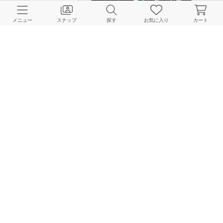
メニュー
スナップ
探す
お気に入り
カート
CUSTOMER SERVICE
よくある質問
ご利用ガイド
店舗検索
採用情報
お客様対応方針
利用規約
企業情報
個人情報保護方針
特定商取引法に基づく表記