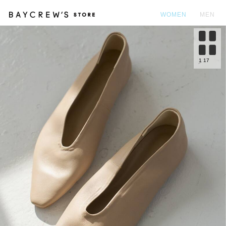
WOMEN
MEN
カ
1
17