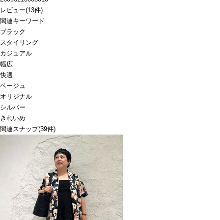
レビュー
(
13
件)
関連キーワード
ブラック
スタイリング
カジュアル
幅広
快適
ベージュ
オリジナル
シルバー
きれいめ
関連スナップ
(39件)