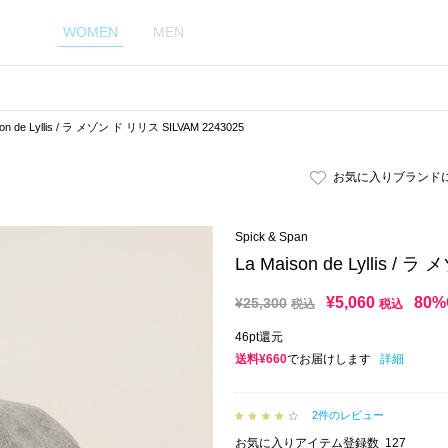
WOMEN
MEN
son de Lyllis / ラ メゾン ド リリス SILVAM 2243025
お気に入りブランド
Spick & Span
La Maison de Lyllis /
¥
5,060
80%
¥
25,300
税込
税込
46pt還元
送料¥660
でお届けします
詳細
2件のレビュー
お気に入りアイテム登録数
127