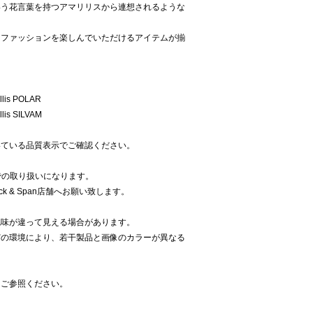
いう花言葉を持つアマリリスから連想されるような
てファッションを楽しんでいただけるアイテムが揃
llis POLAR
lis SILVAM
いている品質表示でご確認ください。
anでの取り扱いになります。
k & Span店舗へお願い致します。
色味が違って見える場合があります。
どの環境により、若干製品と画像のカラーが異なる
をご参照ください。