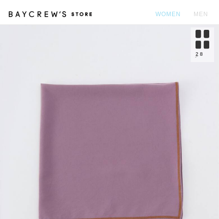
WOMEN
MEN
カ
2
8