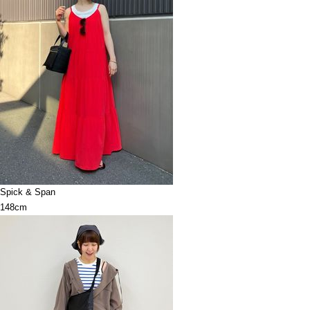
Spick & Span
148cm