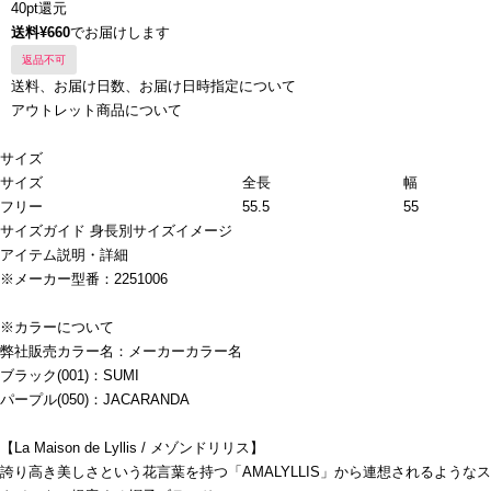
40pt還元
送料¥660
でお届けします
返品不可
送料、お届け日数、お届け日時指定について
アウトレット商品について
サイズ
サイズ
全長
幅
フリー
55.5
55
サイズガイド
身長別サイズイメージ
アイテム説明・詳細
※メーカー型番：2251006
※カラーについて
弊社販売カラー名：メーカーカラー名
ブラック(001)：SUMI
パープル(050)：JACARANDA
【La Maison de Lyllis / メゾンドリリス】
誇り高き美しさという花言葉を持つ「AMALYLLIS」から連想されるようなス