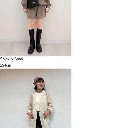
Spick & Span
154cm