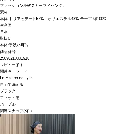
ファッション小物
スカーフ／バンダナ
素材
本体:トリアセテート57%、ポリエステル43% テープ:綿100%
生産国
日本
取扱い
本体:手洗い可能
商品番号
25090210001910
レビュー
(
件)
関連キーワード
La Maison de Lyllis
自宅で洗える
ブラック
フィット感
パープル
関連スナップ
(3件)