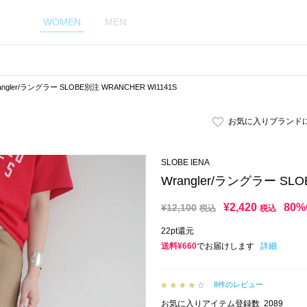
WOMEN
MEN
angler/ラングラー SLOBE別注 WRANCHER WI1141S
お気に入りブランド
SLOBE IENA
Wrangler/ラングラー SLO
¥
2,420
80%
¥
12,100
税込
税込
22pt還元
送料¥660
でお届けします
詳細
8件のレビュー
お気に入りアイテム登録数
2089