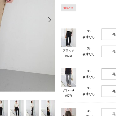
返品不可
Next
36
再
在庫なし
38
ブラック
再
在庫なし
(001)
36
再
在庫なし
38
グレーA
再
在庫なし
(007)
36
再