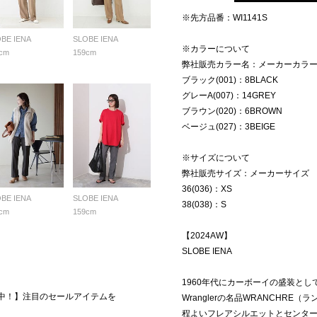
※先方品番：WI1141S
BE IENA
SLOBE IENA
※カラーについて
cm
159cm
弊社販売カラー名：メーカーカラ
ブラック(001)：8BLACK
グレーA(007)：14GREY
ブラウン(020)：6BROWN
ベージュ(027)：3BEIGE
※サイズについて
弊社販売サイズ：メーカーサイズ
36(036)：XS
BE IENA
SLOBE IENA
38(038)：S
cm
159cm
【2024AW】
SLOBE IENA
1960年代にカーボーイの盛装とし
E開催中！】注目のセールアイテムを
Wranglerの名品WRANCHRE
程よいフレアシルエットとセンタ