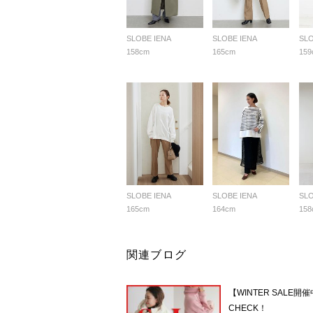
SLOBE IENA
SLOBE IENA
SLO
158cm
165cm
159
SLOBE IENA
SLOBE IENA
SLO
165cm
164cm
158
関連ブログ
【WINTER SAL
CHECK！