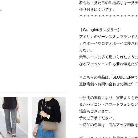
着心地：見た目の生地感じは一見
張り付きにくいです。
re
＊＊＊＊＊＊＊＊＊＊＊＊＊＊＊
【Wrangler/ラングラー】
アメリカのジーンズ３大ブランド
カウボーイやロデオボーイに愛された
えない。
乗馬シーンに多く用いられたよう
などファッション性も兼ね備えた
※こちらの商品は、SLOBE IEN
直接店舗へお問い合わせの際はSLOB
※照明の関係により、実際よりも
またパソコン・スマートフォンな
場合もございます。
予めご了承ください。
※商品の色味は、商品アップ画像