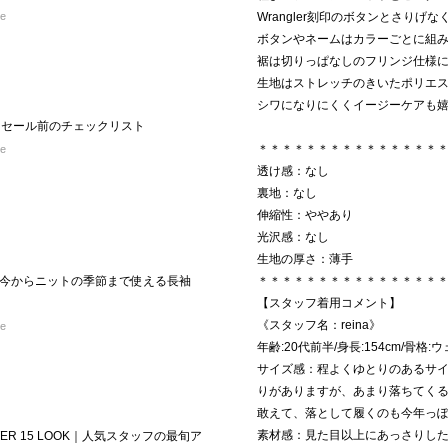
re
Wrangler刻印のボタンとさり
ボタンやネームはカラーごとに組
裾は切りっぱなしのフリンジ仕様
生地はストレッチのきいたポリエ
シワになりにくくイージーケアも
！／セール前のチェックリスト
＊＊＊＊＊＊＊＊＊＊＊＊＊＊＊
re
透け感：なし
裏地：なし
伸縮性：ややあり
光沢感：なし
生地の厚さ：薄手
今からニットの季節まで使える長袖
＊＊＊＊＊＊＊＊＊＊＊＊＊＊＊
【スタッフ着用コメント】
《スタッフ名：reina》
re
年齢:20代前半/身長:154cm/骨格:
サイズ感：程よくゆとりのあるサ
りがありますが、あまり落ちてく
敢えて、落として履くのも今年っ
素材感：見た目以上にあっさりし
ER 15 LOOK｜人気スタッフの最旬ア