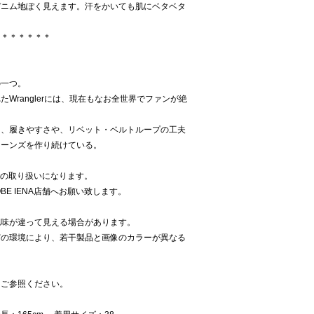
デニム地ぽく見えます。汗をかいても肌にベタベタ
＊＊＊＊＊＊＊
の一つ。
Wranglerには、現在もなお全世界でファンが絶
に、履きやすさや、リベット・ベルトループの工夫
ジーンズを作り続けている。
Aでの取り扱いになります。
E IENA店舗へお願い致します。
色味が違って見える場合があります。
どの環境により、若干製品と画像のカラーが異なる
をご参照ください。