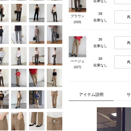
在庫なし
38
ブラウン
再
在庫なし
(020)
36
再
在庫なし
38
ベージュ
再
在庫なし
(027)
アイテム説明
サ