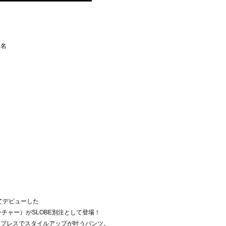
ー名
てデビューした
（ランチャー）がSLOBE別注として登場！
ープレスでスタイルアップが叶うパンツ。