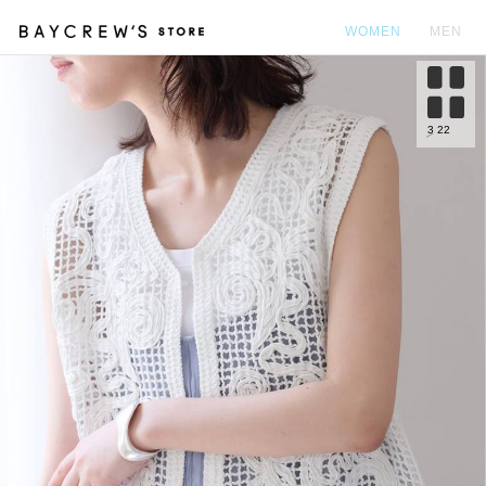
WOMEN
MEN
カ
3
22