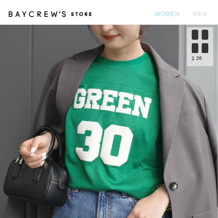
WOMEN
MEN
カ
1
26