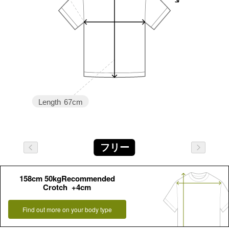
Length
67cm
フリー
158cm 50kgRecommended
Crotch +4cm
Find out more on your body type