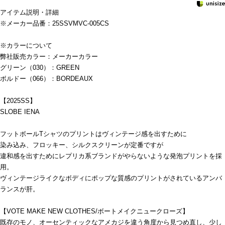
アイテム説明・詳細
※メーカー品番：25SSVMVC-005CS
※カラーについて
弊社販売カラー：メーカーカラー
グリーン（030）：GREEN
ボルドー（066）：BORDEAUX
【2025SS】
SLOBE IENA
フットボールTシャツのプリントはヴィンテージ感を出すために
染み込み、フロッキー、シルクスクリーンが定番ですが
違和感を出すためにレプリカ系ブランドがやらないような発泡プリントを採
用。
ヴィンテージライクなボディにポップな質感のプリントがされているアンバ
ランスが肝。
【VOTE MAKE NEW CLOTHES/ボートメイクニュークローズ】
既存のモノ、オーセンティックなアメカジを違う角度から見つめ直し、少し