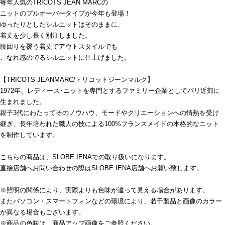
毎年人気のTRICOTS JEAN MARCの
ニットのプルオーバータイプが今年も登場！
ゆったりとしたシルエットはそのままに、
着丈を少し長く別注しました。
腰回りを覆う着丈でアウトスタイルでも
こなれ感のでるシルエットに仕上げました。
【TRICOTS JEANMARC/トリコットジーンマルク】
1972年、レディース･ニットを専門とするファミリー企業としてパリ近郊に
生まれました。
親子3代にわたってそのノウハウ、モードやクリエーションへの情熱を受け
継ぎ、長年培われた職人の技による100%フランスメイドの本格的なニット
を制作しています。
こちらの商品は、SLOBE IENAでの取り扱いになります。
直接店舗へお問い合わせの際はSLOBE IENA店舗へお願い致します。
※照明の関係により、実際よりも色味が違って見える場合があります。
またパソコン・スマートフォンなどの環境により、若干製品と画像のカラー
が異なる場合もございます。
※商品の色味は、商品アップ画像をご参照ください。