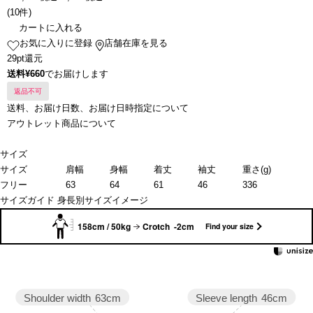
(
10件
)
カートに入れる
お気に入りに登録
店舗在庫を見る
29pt還元
送料¥660
でお届けします
返品不可
送料、お届け日数、お届け日時指定について
アウトレット商品について
サイズ
サイズ
肩幅
身幅
着丈
袖丈
重さ(g)
フリー
63
64
61
46
336
サイズガイド
身長別サイズイメージ
158cm / 50kg
Crotch -2cm
Find your size
Sleeve length
46cm
Shoulder width
63cm