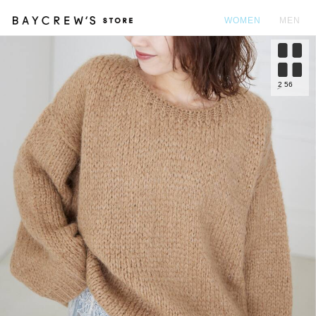
WOMEN
MEN
カ
2
56