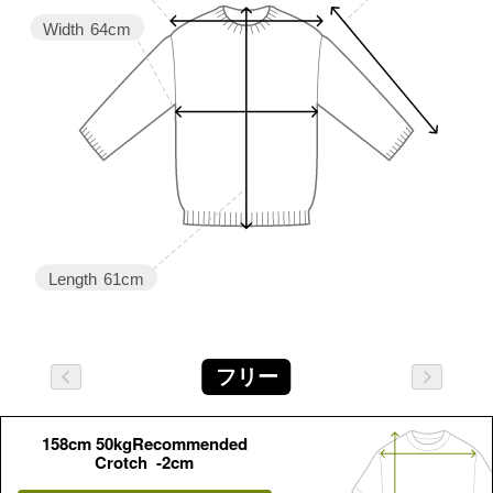
Width
64cm
Length
61cm
フリー
158cm 50kgRecommended
Crotch -2cm