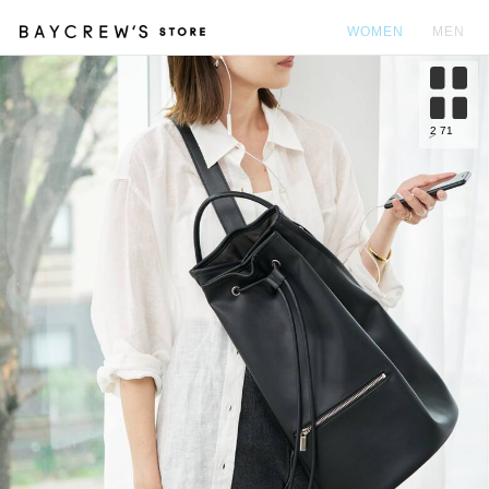
WOMEN
MEN
カ
2
71