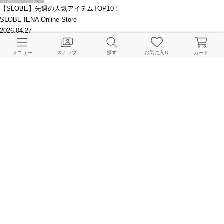
【SLOBE】先週の人気アイテムTOP10！
SLOBE IENA Online Store
2026.04.27
メニュー
スナップ
探す
お気に入り
カート
NEW OPEN | この春、新店舗が2店舗オープン！【東京スカイツリータウン
ソラマチ店 / 越谷レイクタウン店】
SLOBE IENA Online Store
2026.04.17
このアイテムを見た人はこちらもチェックしています
HOME
SLOBE IENA
バッグ
バックパック／リュック
VOICE MADE ボンサック
BAYCREW’S STORE 公式アプリ
パスワードレスでかんたんログイン