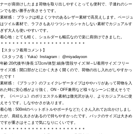
ナーが肩掛けしたまま荷物を取り出しやすくとっても便利で、子連れのシー
ンでも使い勝手が良さそうです。
素材感： ブラックは程よくツヤのあるレザー素材で高見えします。ベージュ
はツイル素材で、ラフさもありつつシャカシャカしない素材でカジュアルす
ぎず大人も使いやすいです。
着心地：とても軽く、ショルダーも幅広なので楽に肩掛けできました。
＊＊＊＊＊＊＊＊＊＊＊＊＊＊＊＊＊＊＊＊＊＊
【スタッフ着用コメント】
《スタッフ名：Yuka》Instagram： @miyadayoon
年齢:20代後半/身長:172cm/体型:細身/普段サイズ:M～L/着用サイズ:フリー
サイズ感：開口部がとにかく大きく開くので、荷物の出し入れがしやすかっ
たです！
素材感：《ブラック》のフェイクレザータイプはややハリがあって荷物を入
れた時に安心感がより強く、ON・OFF兼用など様々なシーンに使えそうで
す。《ベージュ》のポリエステル素材は微光沢があり、よりカジュアルに使
えそうです。しなやかさがあります。
着心地：500mlのペットボトルやポーチなどたくさん入れてお出かけしまし
たが、肩紐も太さがあるので持ちやすかったです。バックのサイズは大きめ
ですが重さはそこまで気になりにくいです。
＊＊＊＊＊＊＊＊＊＊＊＊＊＊＊＊＊＊＊＊＊＊