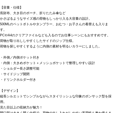
【容量・仕様】
長財布、大き目のポーチ、折りたたみ傘など
かさばるようなサイズ感の荷物もしっかり入る大容量の設計。
500MLのペットボトルやタンブラー、おむつ・お子さんの着替えも入りま
す。
PCやA4のクリアファイルなども入るのでお仕事シーンにもおすすめです。
荷物が取り出ししやすくしたサイドのジップ仕様。
荷物を探しやすくするように内側の素材を明るいカラーにしました。
・外側／内側ポケット付き
・内側：大きめポケット＋メッシュポケットで整理しやすい設計
・ショルダー長さ調整可能
・サイドジップ開閉
・ドリンクホルダー付き
【デザイン】
縦長シルエットでシンプルながらスタイリッシュな印象のボンサック型を採
用。
見た目以上の収納力が魅力！
開口部は大きく開く仕様で、荷物の出し入れがしやすい実用性も兼ね備えま