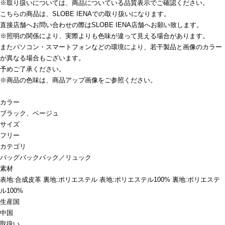
※取り扱いについては、商品についている品質表示でご確認ください。
こちらの商品は、SLOBE IENAでの取り扱いになります。
直接店舗へお問い合わせの際はSLOBE IENA店舗へお願い致します。
※照明の関係により、実際よりも色味が違って見える場合があります。
またパソコン・スマートフォンなどの環境により、若干製品と画像のカラー
が異なる場合もございます。
予めご了承ください。
※商品の色味は、商品アップ画像をご参照ください。
カラー
ブラック、ベージュ
サイズ
フリー
カテゴリ
バッグ
バックパック／リュック
素材
表地:合成皮革 裏地:ポリエステル 表地:ポリエステル100% 裏地:ポリエステ
ル100%
生産国
中国
取扱い