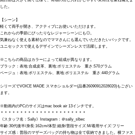
した。
【シーン】
軽くて両手が開き、アクティブにお使いいただけます。
これからの季節にぴったりなレジャーシーンにも◎。
気兼ねなく使える素材なのでママさんにも選んでいただきたいバックです。
ユニセックスで使えるデザインでシーズンレスで活躍します。
※こちらの商品はカラーによって組成が異なります。
ブラック：表地:合成皮革、裏地:ポリエステル 重さ:570グラム
ベージュ：表地:ポリエステル、裏地:ポリエステル 重さ:440グラム
シリーズでVOICE MADE スマホショルダー(品番26090912028020)もござい
ます。
※動画内のPCのサイズはmac book air 13インチです。
＊＊＊＊＊＊＊＊＊＊＊＊＊＊＊＊＊＊＊＊＊＊
《スタッフ名：Sally》Instagram：＠sally_slbec
年齢:30代後半/身長:162cm/体型:細身/普段サイズ:M/着用サイズ:フリー
サイズ感：普段のマザーズバッグの持ち物は全て収納できました。横ファス