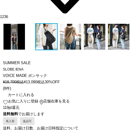
1236
SUMMER SALE
SLOBE IENA
VOICE MADE ボンサック
¥
18,700
税込
¥
13,090
税込
30%OFF
(
8件
)
カートに入れる
お気に入りに登録
店舗在庫を見る
119pt還元
送料無料
でお届けします
再入荷
返品可
送料、お届け日数、お届け日時指定について