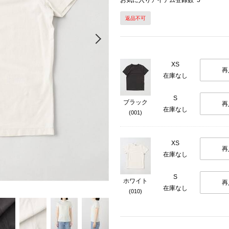
お気に入りアイテム登録数
5
返品不可
Next
XS
再
在庫なし
S
ブラック
再
在庫なし
(001)
XS
再
在庫なし
S
ホワイト
再
在庫なし
(010)