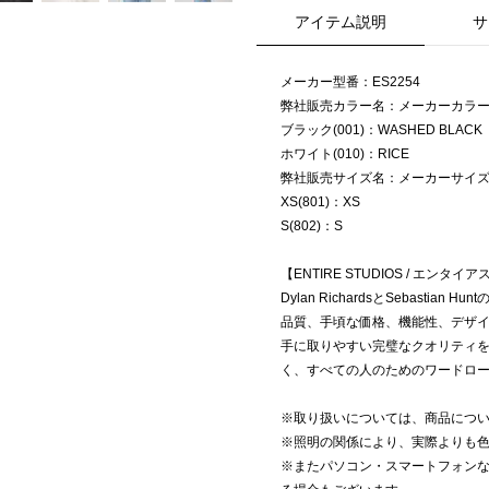
アイテム説明
サ
メーカー型番：ES2254
弊社販売カラー名：メーカーカラ
ブラック(001)：WASHED BLACK
ホワイト(010)：RICE
弊社販売サイズ名：メーカーサイ
XS(801)：XS
S(802)：S
【ENTIRE STUDIOS / エンタイ
Dylan RichardsとSebastia
品質、手頃な価格、機能性、デザ
手に取りやすい完璧なクオリティ
く、すべての人のためのワードロ
※取り扱いについては、商品につ
※照明の関係により、実際よりも
※またパソコン・スマートフォン