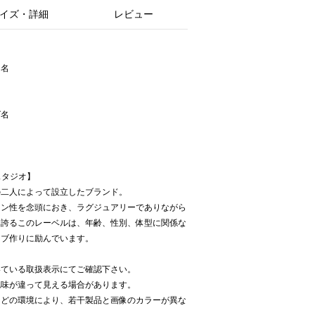
イズ・詳細
レビュー
ー名
ズ名
アスタジオ】
n Huntの二人によって設立したブランド。
イン性を念頭におき、ラグジュアリーでありながら
を誇るこのレーベルは、年齢、性別、体型に関係な
ーブ作りに励んでいます。
いている取扱表示にてご確認下さい。
色味が違って見える場合があります。
などの環境により、若干製品と画像のカラーが異な