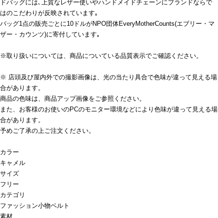
ドバッグには､上質なレザー使いやハンドメイドチェーンにブランドならで
はのこだわりが反映されています｡
バッグ1点の販売ごとに10ドルがNPO団体EveryMotherCounts(エブリー・マ
ザー・カウンツ)に寄付しています｡
※取り扱いについては、商品についている品質表示でご確認ください。
※ 店頭及び屋内外での撮影画像は、光の当たり具合で色味が違って見える場
合があります。
商品の色味は、商品アップ画像をご参照ください。
また、お客様のお使いのPCのモニター環境などにより色味が違って見える場
合があります。
予めご了承の上ご注文ください。
カラー
キャメル
サイズ
フリー
カテゴリ
ファッション小物
ベルト
素材