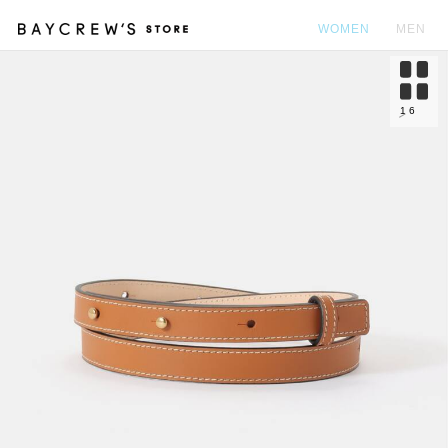
WOMEN
MEN
カ
1
6