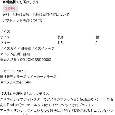
送料無料
でお届けします
返品不可
送料、お届け日数、お届け日時指定について
アウトレット商品について
サイズ
サイズ
長さ
幅
フリー
115
2
サイズガイド
身長別サイズイメージ
アイテム説明・詳細
※先方品番：CO-JON022022000G
※カラーについて
弊社販売カラー名：メーカーカラー名
キャメル(025)：TAN
【LUTZ MORRIS / ルッツモリス】
クリエイティブディレクターでアメリカファッション協議会のメンバーでも
あるTinaLutz(ティナ・ルッツ)がドイツで立ち上げたブランド｡
アーティザンシップとエシカルな製法にこだわり製作されるミニマルなハン