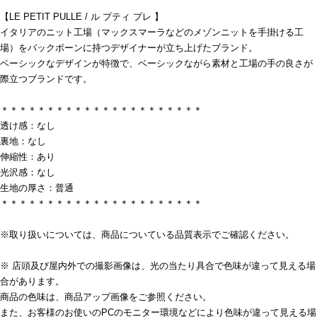
【LE PETIT PULLE / ル プティ プレ 】
イタリアのニット工場（マックスマーラなどのメゾンニットを手掛ける工
場）をバックボーンに持つデザイナーが立ち上げたブランド。
ベーシックなデザインが特徴で、ベーシックながら素材と工場の手の良さが
際立つブランドです。
＊＊＊＊＊＊＊＊＊＊＊＊＊＊＊＊＊＊＊＊＊＊
透け感：なし
裏地：なし
伸縮性：あり
光沢感：なし
生地の厚さ：普通
＊＊＊＊＊＊＊＊＊＊＊＊＊＊＊＊＊＊＊＊＊＊
※取り扱いについては、商品についている品質表示でご確認ください。
※ 店頭及び屋内外での撮影画像は、光の当たり具合で色味が違って見える場
合があります。
商品の色味は、商品アップ画像をご参照ください。
また、お客様のお使いのPCのモニター環境などにより色味が違って見える場