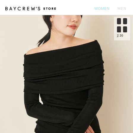
WOMEN
MEN
カ
2
20