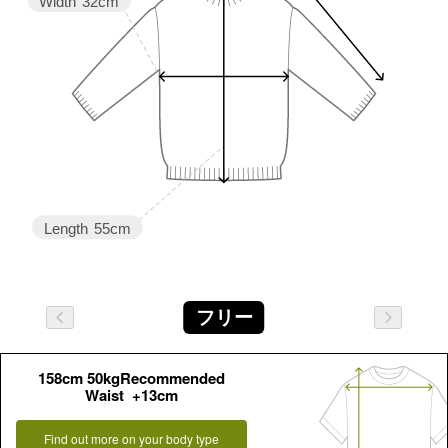
Width
32cm
Length
55cm
フリー
158cm 50kgRecommended
Waist +13cm
Find out more on your body type