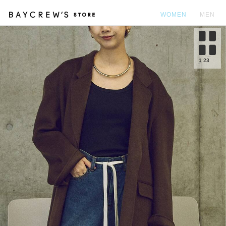
WOMEN
MEN
カ
1
23