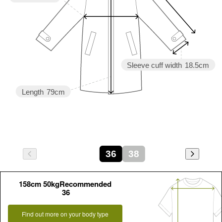
Sleeve cuff width
18.5cm
Length
79cm
36
38
158cm 50kgRecommended
36
Find out more on your body type