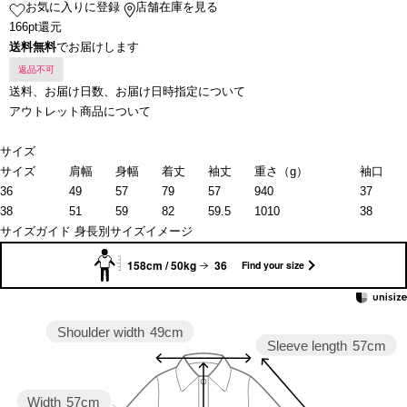
お気に入りに登録
店舗在庫を見る
166pt還元
送料無料
でお届けします
返品不可
送料、お届け日数、お届け日時指定について
アウトレット商品について
サイズ
サイズ
肩幅
身幅
着丈
袖丈
重さ（g）
袖口
36
49
57
79
57
940
37
38
51
59
82
59.5
1010
38
サイズガイド
身長別サイズイメージ
158cm / 50kg
36
Find your size
Shoulder width
49cm
Sleeve length
57cm
Width
57cm