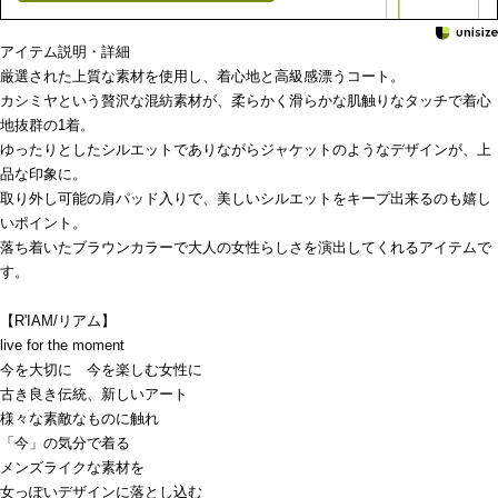
アイテム説明・詳細
厳選された上質な素材を使用し、着心地と高級感漂うコート。
カシミヤという贅沢な混紡素材が、柔らかく滑らかな肌触りなタッチで着心
地抜群の1着。
ゆったりとしたシルエットでありながらジャケットのようなデザインが、上
品な印象に。
取り外し可能の肩パッド入りで、美しいシルエットをキープ出来るのも嬉し
いポイント。
落ち着いたブラウンカラーで大人の女性らしさを演出してくれるアイテムで
す。
【R'IAM/リアム】
live for the moment
今を大切に 今を楽しむ女性に
古き良き伝統、新しいアート
様々な素敵なものに触れ
「今」の気分で着る
メンズライクな素材を
女っぽいデザインに落とし込む