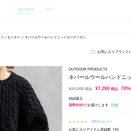
WOMEN
MEN
ット／セーター
ネパールウールハンドニットカーディガン
お気に入りブランド
OUTDOOR PRODUCTS
ネパールウールハンドニ
¥
7,260
70%
¥
24,200
税込
税込
66pt還元
送料¥660
でお届けします
詳細
1件のレビュー
お気に入りアイテム登録数
743