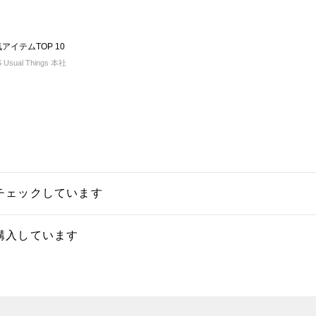
気アイテムTOP 10
sual Things 本社
チェックしています
購入しています