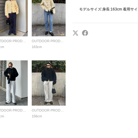
モデルサイズ:身長:163cm 着用サ
OUTDOOR PRODUCTS Usual Things
OUTDOOR PRODUCTS Usual Things
cm
163cm
OUTDOOR PRODUCTS Usual Things
OUTDOOR PRODUCTS Usual Things
cm
156cm