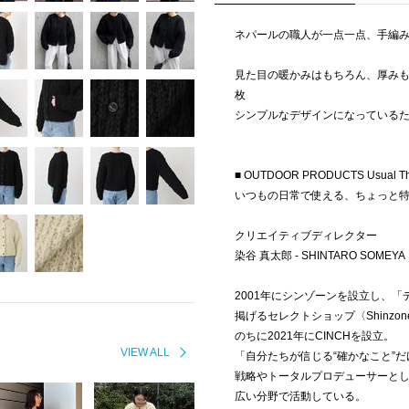
ネパールの職人が一点一点、手編
見た目の暖かみはもちろん、厚み
枚
シンプルなデザインになっている
■ OUTDOOR PRODUCTS Usual Th
いつもの日常で使える、ちょっと
クリエイティブディレクター
染谷 真太郎 - SHINTARO SOMEYA
2001年にシンゾーンを設立し、
掲げるセレクトショップ〈Shinz
のちに2021年にCINCHを設立。
VIEW ALL
「自分たちが信じる“確かなこと”
戦略やトータルプロデューサーと
広い分野で活動している。