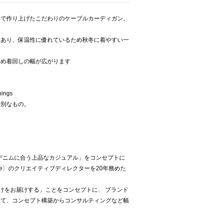
みで作り上げたこだわりのケーブルカーディガン。
もあり、保温性に優れているため秋冬に着やすい一
ため着回しの幅が広がります
ings
特別なもの。
「デニムに合う上品なカジュアル」をコンセプトに
one〉のクリエイティブディレクターを20年務めた
だけをお届けする」ことをコンセプトに、 ブランド
して、コンセプト構築からコンサルティングなど幅