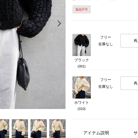
返品不可
Next
フリー
再
在庫なし
ブラック
(001)
フリー
再
在庫なし
ホワイト
(010)
アイテム説明
サ