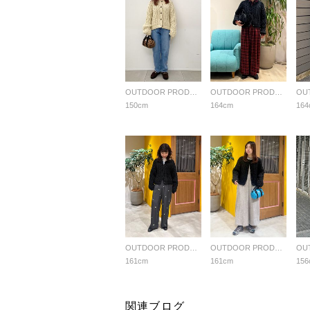
OUTDOOR PRODUCTS Usual Things
OUTDOOR PRODUCTS Usual Things
150cm
164cm
164
OUTDOOR PRODUCTS Usual Things
OUTDOOR PRODUCTS Usual Things
161cm
161cm
156
関連ブログ