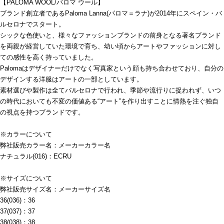
【PALOMA WOOL/パロマ ウール】
ブランド創立者であるPaloma Lanna(パロマ＝ラナ)が2014年にスペイン・バ
ルセロナでスタート。
シックな色使いと、様々なファッションブランドの前身となる著名ブランド
を両親が経営していた環境で育ち、幼い頃からアートやファッションに対し
ての感性を高く持っていました。
Palomaはデザイナーだけでなく写真家という顔も持ち合わせており、自分の
デザインする洋服はアートの一部としています。
素材選びや製作は全てバルセロナで行われ、季節や流行りに捉われず、いつ
の時代においても不変の価値ある“アート”を作り出すことに情熱を注ぐ独自
の視点を持つブランドです。
※カラーについて
弊社販売カラー名：メーカーカラー名
ナチュラル(016)：ECRU
※サイズについて
弊社販売サイズ名：メーカーサイズ名
36(036)：36
37(037)：37
38(038)：38