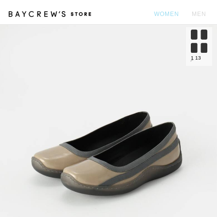
WOMEN
MEN
カ
1
13