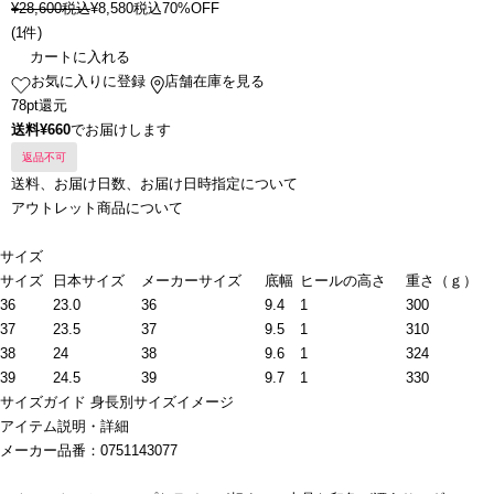
¥
28,600
税込
¥
8,580
税込
70%OFF
(
1件
)
カートに入れる
お気に入りに登録
店舗在庫を見る
78pt還元
送料¥660
でお届けします
返品不可
送料、お届け日数、お届け日時指定について
アウトレット商品について
サイズ
サイズ
日本サイズ
メーカーサイズ
底幅
ヒールの高さ
重さ（ｇ）
36
23.0
36
9.4
1
300
37
23.5
37
9.5
1
310
38
24
38
9.6
1
324
39
24.5
39
9.7
1
330
サイズガイド
身長別サイズイメージ
アイテム説明・詳細
メーカー品番：0751143077