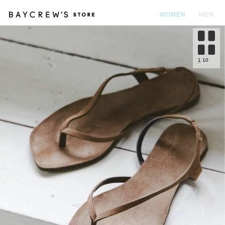
WOMEN
MEN
カ
1
10