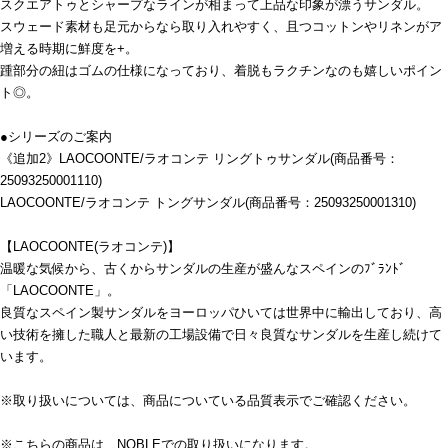
スクエアトゥとシャープなラインが相まって上品な印象が漂うサンダル。
スウェード素材も足元からなら取り入れやすく、且つコットンやリネンがア
増える時期に鮮度を+。
踵部分の紐はゴムの仕様になっており、着脱もラクチンなのも嬉しいポイン
ト◎。
●シリーズのご案内
《追加2》LAOCOONTE/ラオコンテ リングトゥサンダル(商品番号：
25093250001110)
LAOCOONTE/ラオコンテ トングサンダル(商品番号：25093250001310)
【LAOCOONTE(ラオコンテ)】
温暖な気候から、古くからサンダルの生産が盛んなスペインのﾌﾞﾗﾝﾄﾞ
「LAOCOONTE」。
良質なスペイン製サンダルをヨーロッパひいては世界中に輸出しており、高
い技術を擁した職人と最新の工場設備で日々良質なサンダルを生産し続けて
います。
※取り扱いについては、商品についている品質表示でご確認ください。
※こちらの商品は、NOBLEでの取り扱いになります。