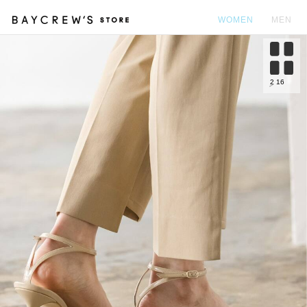
WOMEN
MEN
カ
2
16