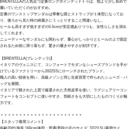
BRENTELLAの人気且つ定番ロングポインテッドトゥは、指より少し長めで
履いていただくのがおすすめ。
定番のワンストップサンダルは華奢な踵とストラップが１体型になってお
り、後ろから見た時の綺麗さにうっとりすること間違いなし。
ヒールも高すぎず低すぎずの5.5cmが安定感ありつつも、女性らしさを演出
してくれます。
ニューディーなサンダルにも関わらず、重心がしっかりとヒールの上で固定
されるため前に滑り落ちず、驚きの履きやすさが好評です。
【BRENTELLA(ブレンテッラ)】
イタリアのヴェニスにて、コンフォートでモダンなシューズブランドを手が
けているファクトリーから2022SSにローンチされたブランド。
職人の高い技術を用い、高級メゾンと同じ生産背景で作られたシューズ・バ
ッグを展開。
イタリアで鞣された上質で厳選された天然皮革を使い、ラグジュアリーコン
フォートをコンセプトに使いやすさ、気軽さをも大切にしたものづくりが魅
力です。
＊＊＊＊＊＊＊＊＊＊＊＊＊＊＊＊＊＊＊＊＊＊
【スタッフ着用コメント】
年齢20代/身長:160cm/体型：普通/普段の足のサイズ: 37(23.5) /着用サイ