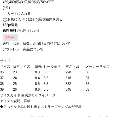
¥
59,400
税込
¥
17,820
税込
70%OFF
(
4件
)
カートに入れる
お気に入りに登録
店舗在庫を見る
162pt還元
送料無料
でお届けします
返品不可
送料、お届け日数、お届け日時指定について
アウトレット商品について
サイズ
サイズ
日本サイズ
底幅
ヒール高さ
重さ（g）
メーカーサイズ
36
23
8.3
5.5
298
36
37
24
8.4
5.5
318
37
38
25
8.5
5.5
332
38
39
26
8.6
5.5
345
39
サイズガイド
身長別サイズイメージ
アイテム説明・詳細
◆足もとを上品に映し出すストラップサンダルが登場！