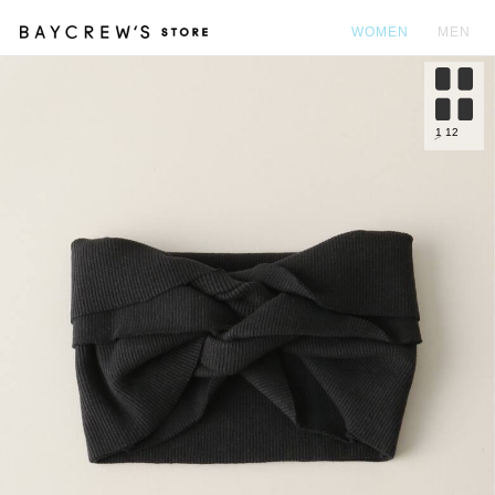
WOMEN
MEN
カ
1
12