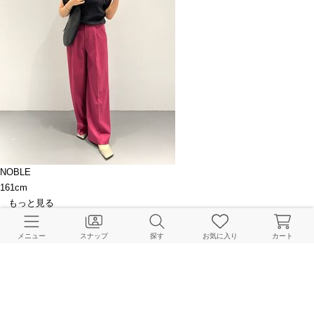
NOBLE
161cm
もっと見る
このアイテムを見た人はこちらもチェックしています
メニュー
スナップ
探す
お気に入り
カート
HOME
NOBLE
ファッション小物
その他ファッション小物
La Maison de Lylli
BAYCREW’S STORE 公式アプリ
パスワードレスでかんたんログイン