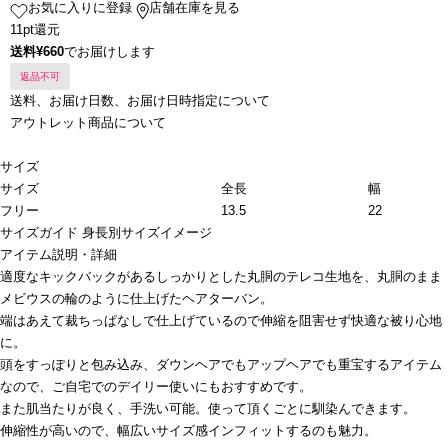
お気に入りに登録
店舗在庫を見る
11pt還元
送料¥660
でお届けします
返品不可
送料、お届け日数、お届け日時指定について
アウトレット商品について
サイズ
サイズ
全長
幅
フリー
13.5
22
サイズガイド
身長別サイズイメージ
アイテム説明・詳細
適度なキックバックがあるしっかりとした丸胴のテレコ生地を、丸胴のまま
メビウスの輪のように仕上げたヘアターバン。
端はあえて裁ちっぱなしで仕上げているので伸縮を阻害せず快適な被り心地
に。
頭をすっぽりと包み込み、ダウンヘアでもアップヘアでも重宝するアイテム
なので、ご自宅でのデイリー使いにもおすすめです。
また肌当たりが良く、手洗い可能。使って頂くごとに馴染んできます。
伸縮性が高いので、幅広いサイズ感インフィットするのも魅力。