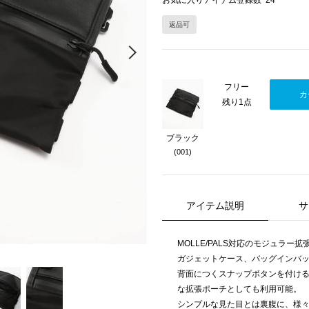
お気に入りアイテム登録数
24
返品可
Next
フリー
カ
残り1点
ブラック
(001)
アイテム説明
サ
MOLLE/PALS対応のモジュラー拡
ガジェットケース、バッグインバ
背面につくスナップボタンを付け
な拡張ポーチとしても利用可能。
シンプルな見た目とは裏腹に、様