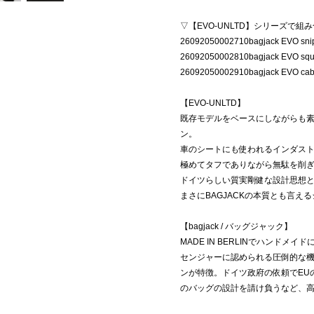
▽【EVO-UNLTD】シリーズで
26092050002710bagjack EVO sni
26092050002810bagjack EVO squ
26092050002910bagjack EVO cab
【EVO-UNLTD】
既存モデルをベースにしながらも
ン。
車のシートにも使われるインダス
極めてタフでありながら無駄を削
ドイツらしい質実剛健な設計思想
まさにBAGJACKの本質とも言え
【bagjack / バッグジャック】
MADE IN BERLINでハンド
センジャーに認められる圧倒的な
ンが特徴。ドイツ政府の依頼でEU
のバッグの設計を請け負うなど、