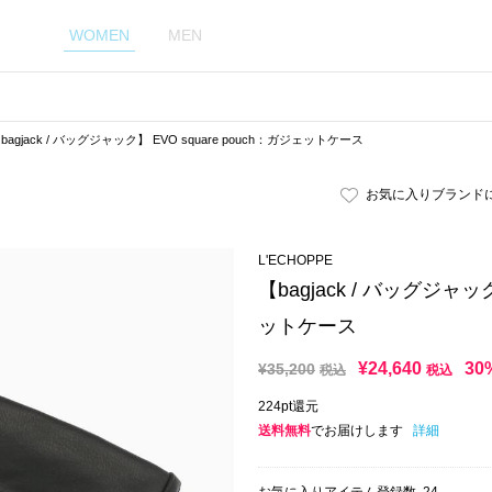
WOMEN
MEN
bagjack / バッグジャック】 EVO square pouch：ガジェットケース
お気に入りブランド
L'ECHOPPE
【bagjack / バッグジャック
ットケース
¥
24,640
30
¥
35,200
税込
税込
224pt還元
送料無料
でお届けします
詳細