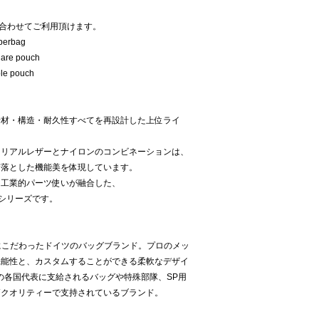
組み合わせてご利用頂けます。
perbag
are pouch
le pouch
素材・構造・耐久性すべてを再設計した上位ライ
トリアルレザーとナイロンのコンビネーションは、
ぎ落とした機能美を体現しています。
と工業的パーツ使いが融合した、
るシリーズです。
メイドにこだわったドイツのバッグブランド。プロのメッ
機能性と、カスタムすることができる柔軟なデザイ
の各国代表に支給されるバッグや特殊部隊、SP用
高クオリティーで支持されているブランド。