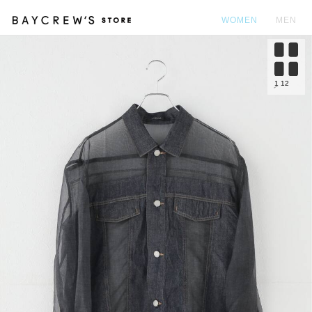
WOMEN
MEN
カ
1
12