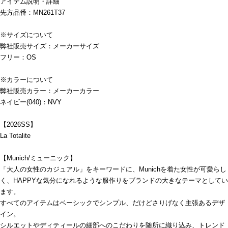
アイテム説明・詳細
先方品番：MN261T37
※サイズについて
弊社販売サイズ：メーカーサイズ
フリー：OS
※カラーについて
弊社販売カラー：メーカーカラー
ネイビー(040)：NVY
【2026SS】
La Totalite
【Munich/ミューニック】
「大人の女性のカジュアル」をキーワードに、Munichを着た女性が可愛らし
く、HAPPYな気分になれるような服作りをブランドの大きなテーマとしてい
ます。
すべてのアイテムはベーシックでシンプル、だけどさりげなく主張あるデザ
イン。
シルエットやディティールの細部へのこだわりを随所に織り込み、トレンド