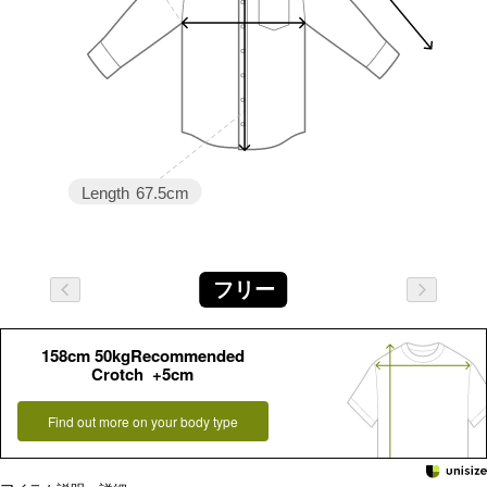
Length
67.5cm
フリー
158cm 50kgRecommended
Crotch +5cm
Find out more on your body type