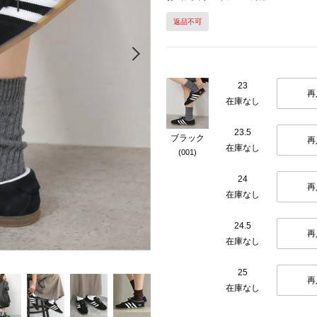
返品不可
Next
23
再
在庫なし
23.5
ブラック
再
在庫なし
(001)
24
再
在庫なし
24.5
再
在庫なし
25
再
在庫なし