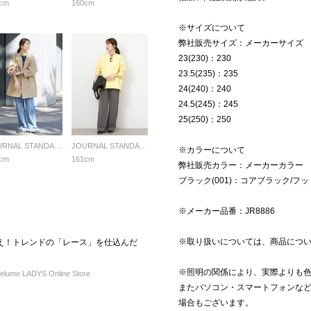
cm
160cm
※サイズについて
弊社販売サイズ：メーカーサイズ
23(230)：230
23.5(235)：235
24(240)：240
24.5(245)：245
25(250)：250
JOURNAL STANDARD relume LADYS
JOURNAL STANDARD relume LADYS
※カラーについて
cm
161cm
弊社販売カラー：メーカーカラー
ブラック(001)：コアブラック/フ
※メーカー品番：JR8886
※取り扱いについては、商品につ
え！トレンドの「レース」を仕込んだ
※照明の関係により、実際よりも
ume LADYS Online Store
またパソコン・スマートフォンな
場合もございます。