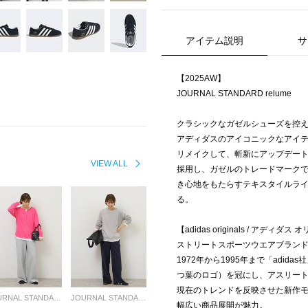
アイテム説明
サ
【2025AW】
JOURNAL STANDARD relume
クラシックなガゼルシューズを控
アディダスのアイコニックなアイ
リメイクして、斬新にアップデー
VIEW ALL
採用し、ガゼルのトレードマークで
き心地をもたらすテキスタイルラ
る。
【adidas originals / アディダ
ストリートスポーツウエアブランドとして2
1972年から1995年まで「adi
つ葉のロゴ）を冠にし、アスリー
現在のトレンドを反映させた新作
JOURNAL STANDARD relume LADYS
JOURNAL STANDARD relume LADYS
幅広い商品展開が魅力。