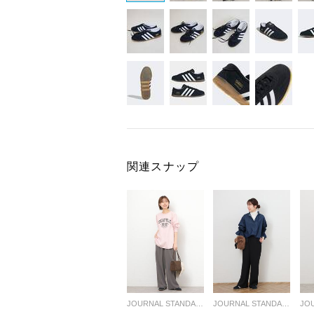
関連スナップ
JOURNAL STANDARD relume LADYS
JOURNAL STANDARD relume LADYS