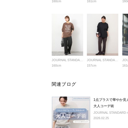
160cm
161cm
160
JOURNAL STANDARD relume LADYS
JOURNAL STANDARD relume LADYS
160cm
157cm
161
関連ブログ
1点プラスで華やか見
大人コーデ術
JOURNAL STANDARD rel
2026.02.25