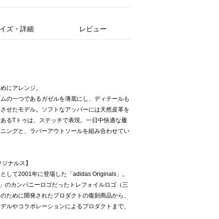
イズ・詳細
レビュー
えめにアレンジ。
テムの一つであるガゼルを薄底にし、ディテールも
トさせたモデル。ソフトなアッパーには天然皮革を
あるTトゥは、ステッチで表現。一日中快適な履
イニングと、ラバーアウトソールを組み合わせてい
ス オリジナルス】
001年に登場した「adidas Originals」。
das社」のカンパニーロゴだったトレフォイルロゴ（三
トのために開発されたプロダクトの復刻商品から、
モデルやコラボレーションによるプロダクトまで、