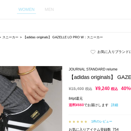
WOMEN
MEN
スニーカー
【adidas originals】 GAZELLE LO PRO W：スニーカー
お気に入りブランド
JOURNAL STANDARD relume
【adidas originals】 
¥
9,240
40%
¥
15,400
税込
税込
84pt還元
送料¥660
でお届けします
詳細
1件のレビュー
お気に入りアイテム登録数
754