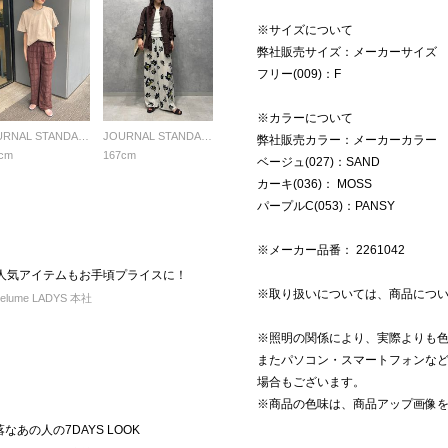
※サイズについて
弊社販売サイズ：メーカーサイズ
フリー(009)：F
※カラーについて
JOURNAL STANDARD relume LADYS
JOURNAL STANDARD relume LADYS
弊社販売カラー：メーカーカラー
cm
167cm
ベージュ(027)：SAND
カーキ(036)： MOSS
パープルC(053)：PANSY
※メーカー品番： 2261042
】あの人気アイテムもお手頃プライスに！
※取り扱いについては、商品につ
elume LADYS 本社
※照明の関係により、実際よりも
またパソコン・スマートフォンな
場合もございます。
※商品の色味は、商品アップ画像
落なあの人の7DAYS LOOK