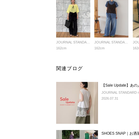
JOURNAL STANDARD relume LADYS
JOURNAL STANDARD relume LADYS
162cm
162cm
162
関連ブログ
【Sale Update
JOURNAL STANDARD r
2026.07.31
SHOES SNAP｜お洒