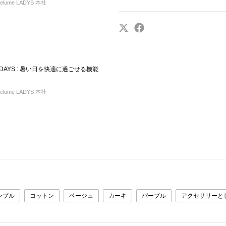
elume LADYS 本社
NY DAYS : 暑い日を快適に過ごせる機能
elume LADYS 本社
ンプル
コットン
ベージュ
カーキ
パープル
アクセサリーと