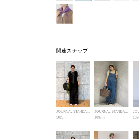
関連スナップ
JOURNAL STANDARD relume LADYS
JOURNAL STANDARD relume LADYS
162cm
163cm
162