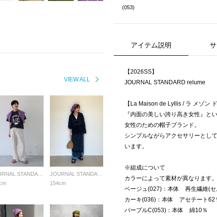
(053)
アイテム説明
サ
【2026SS】
VIEW ALL
JOURNAL STANDARD relume
【La Maison de Lyllis / ラ メゾ
『内面の美しい誇り高き女性』と
女性のための帽子ブランド。
シンプルながらアクセサリーとし
います。
※組成について
JOURNAL STANDARD relume LADYS
JOURNAL STANDARD relume LADYS
カラーによって素材が異なります
cm
154cm
ベージュ(027)：本体 再生繊維(セ
カーキ(036)：本体 アセテート62
パープルC(053)：本体 綿10％