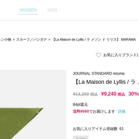
WOMEN
MEN
ョン小物
スカーフ／バンダナ
【La Maison de Lyllis / ラ メゾン ド リリス】 MARAMA
お気に入りブランド
JOURNAL STANDARD relume
【La Maison de Lyllis
¥
9,240
30%
¥
13,200
税込
税込
84pt還元
送料¥660
でお届けします
詳細
お気に入りアイテム登録数
61