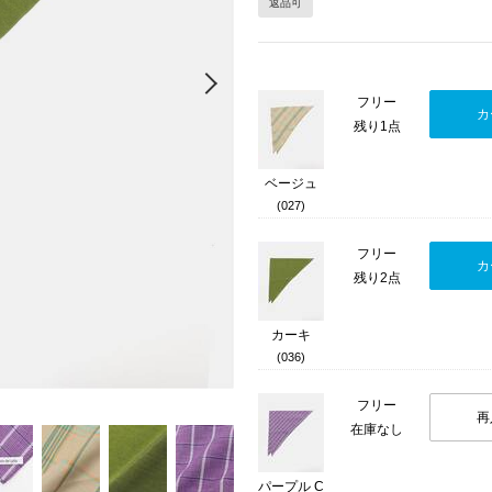
返品可
Next
フリー
カ
残り1点
ベージュ
(027)
フリー
カ
残り2点
カーキ
(036)
フリー
再
在庫なし
パープル C