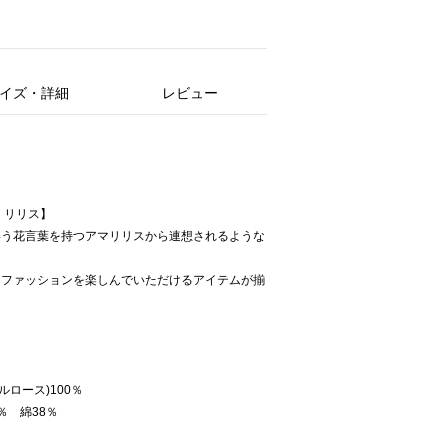
イズ・詳細
レビュー
ン ド リリス】
いう花言葉を持つアマリリスから連想されるような
てファッションを楽しんでいただけるアイテムが揃
。
ルロース)100％
％ 綿38％