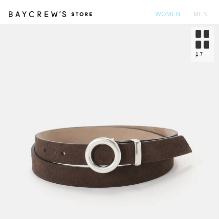
WOMEN
MEN
カ
1
7