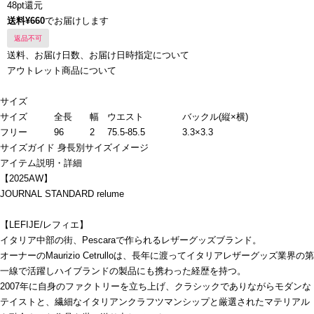
48pt還元
送料¥660
でお届けします
返品不可
送料、お届け日数、お届け日時指定について
アウトレット商品について
サイズ
サイズ
全長
幅
ウエスト
バックル(縦×横)
フリー
96
2
75.5-85.5
3.3×3.3
サイズガイド
身長別サイズイメージ
アイテム説明・詳細
【2025AW】
JOURNAL STANDARD relume
【LEFIJE/レフィエ】
イタリア中部の街、Pescaraで作られるレザーグッズブランド。
オーナーのMaurizio Cetrulloは、長年に渡ってイタリアレザーグッズ業界の第
一線で活躍しハイブランドの製品にも携わった経歴を持つ。
2007年に自身のファクトリーを立ち上げ、クラシックでありながらモダンな
テイストと、繊細なイタリアンクラフツマンシップと厳選されたマテリアル