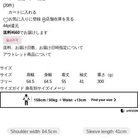
(
20件
)
カートに入れる
お気に入りに登録
店舗在庫を見る
44pt還元
送料¥660
でお届けします
返品不可
送料、お届け日数、お届け日時指定について
アウトレット商品について
サイズ
サイズ
肩幅
身幅
着丈
袖丈
重さ（g）
フリー
64.5
64.5
55
41
300
サイズガイド
身長別サイズイメージ
158cm / 50kg
Waist +13cm
Find your size
Sleeve length
41cm
Shoulder width
64.5cm