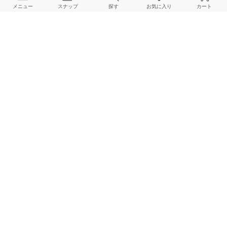
メニュー
スナップ
探す
お気に入り
カート
JOURNAL STANDARD relume LADYS
162cm