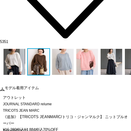
5351
モデル着用アイテム
アウトレット
JOURNAL STANDARD relume
TRICOTS JEAN MARC
《追加》【TRICOTS JEANMARC/トリコ・ジャンマルク】 ニットプルオ
ーバー
¥
16,280
税込
¥
4,884
税込
70%OFF