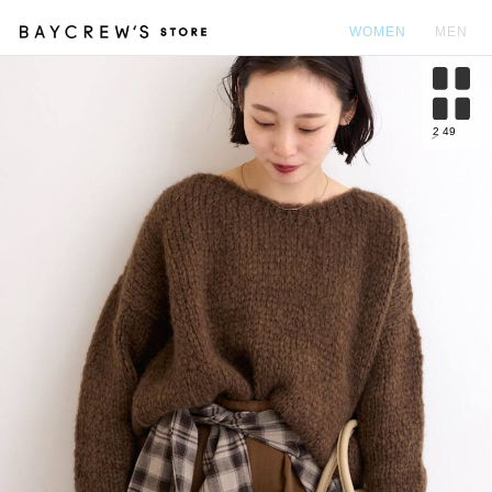
WOMEN
MEN
カ
2
49