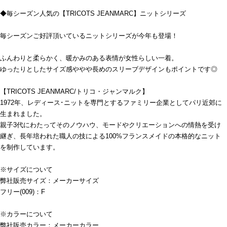
◆毎シーズン人気の【TRICOTS JEANMARC】ニットシリーズ
毎シーズンご好評頂いているニットシリーズが今年も登場！
ふんわりと柔らかく、暖かみのある表情が女性らしい一着。
ゆったりとしたサイズ感ややや長めのスリーブデザインもポイントです◎
【TRICOTS JEANMARC/トリコ・ジャンマルク】
1972年、レディース･ニットを専門とするファミリー企業としてパリ近郊に
生まれました。
親子3代にわたってそのノウハウ、モードやクリエーションへの情熱を受け
継ぎ、長年培われた職人の技による100%フランスメイドの本格的なニット
を制作しています。
※サイズについて
弊社販売サイズ：メーカーサイズ
フリー(009)：F
※カラーについて
弊社販売カラー：メーカーカラー