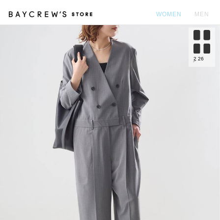
WOMEN
MEN
カ
2
26