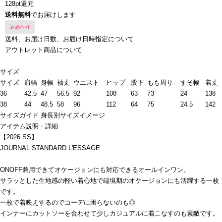
128pt還元
送料無料
でお届けします
返品不可
送料、お届け日数、お届け日時指定について
アウトレット商品について
サイズ
サイズ
肩幅
身幅
袖丈
ウエスト
ヒップ
股下
もも周り
すそ幅
着丈
36
42.5
47
56.5
92
108
63
73
24
138
38
44
48.5
58
96
112
64
75
24.5
142
サイズガイド
身長別サイズイメージ
アイテム説明・詳細
【2026 SS】
JOURNAL STANDARD L'ESSAGE
ONOFF兼用できてオケージョンにも対応できるオールインワン。
サラッとした生地感の軽い着心地で端境期のオケージョンにも活躍する一枚
です。
一枚で着映えするのでコーデに困らないのも◎
インナーにカットソーを合わせて少しカジュアルに着こなすのも素敵です。