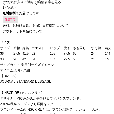
お気に入りに登録
店舗在庫を見る
177pt還元
送料無料
でお届けします
返品不可
送料、お届け日数、お届け日時指定について
アウトレット商品について
サイズ
サイズ
肩幅
身幅
ウエスト
ヒップ
股下
もも周り
すそ幅
着丈
36
27.5
41.5
82
105
77.5
63
24
144
38
28
42
84
107
79.5
66
24
146
サイズガイド
身長別サイズイメージ
アイテム説明・詳細
【2025SS】
JOURNAL STANDARD L'ESSAGE
【INSCRIRE /アンスクリア】
デザイナー岡ゆみか氏が手掛けるウィメンズブランド。
2017年秋冬シーズンより展開をスタート。
ブランドネームのINSCRIREとは、フランス語で「いいね！」の意。