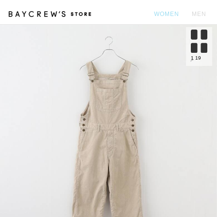
WOMEN
MEN
カ
1
19