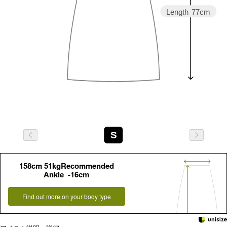
Length
77cm
S
158cm 51kgRecommended
Ankle -16cm
Find out more on your body type