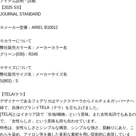
アイテム説明・詳細
【2025 SS】
JOURNAL STANDARD
※メーカー型番：ARIEL B10012
※カラーについて
弊社販売カラー名：メーカーカラー名
グリーン(030)：R249
※サイズについて
弊社販売サイズ名：メーカーサイズ名
S(802)：S
【TELA/テラ】
デザイナーであるフェデリカはマックスマーラからドルチェ＆ガッバーナへ
経て、自身のブランドTELA（テラ）を立ち上げました。
[TELA]とはイタリア語で「生地/織物」という意味。また女性名詞でもあるの
で、「女性らしさ」という意味も持ち合わせています。
特色は、女性らしさとシンプルな構造、シンプルな強さ、肌触りにあり、こ
れらを染め、アイロン等を施した多彩な素材を用い芸術的に表現していま