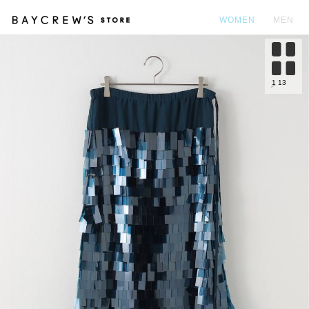
WOMEN
MEN
カ
1
13