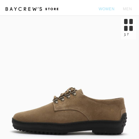
WOMEN
MEN
カ
1
7