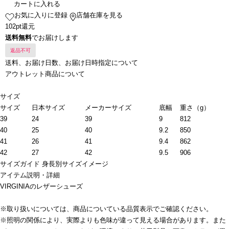
カートに入れる
お気に入りに登録
店舗在庫を見る
102pt還元
送料無料
でお届けします
返品不可
送料、お届け日数、お届け日時指定について
アウトレット商品について
サイズ
サイズ
日本サイズ
メーカーサイズ
底幅
重さ（g）
39
24
39
9
812
40
25
40
9.2
850
41
26
41
9.4
862
42
27
42
9.5
906
サイズガイド
身長別サイズイメージ
アイテム説明・詳細
VIRGINIAのレザーシューズ
※取り扱いについては、商品についている品質表示でご確認ください。
※照明の関係により、実際よりも色味が違って見える場合があります。また