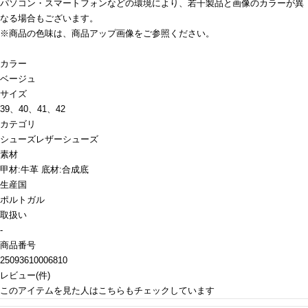
パソコン・スマートフォンなどの環境により、若干製品と画像のカラーが異
なる場合もございます。
※商品の色味は、商品アップ画像をご参照ください。
カラー
ベージュ
サイズ
39、40、41、42
カテゴリ
シューズ
レザーシューズ
素材
甲材:牛革 底材:合成底
生産国
ポルトガル
取扱い
-
商品番号
25093610006810
レビュー
(
件)
このアイテムを見た人はこちらもチェックしています