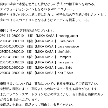
同時に独学で木型を使用した昔ながらの手法での帽子製作を始める。
ディフュージョンラインとなるLYを2025年スタート。
帽子と洋服のバランス感に特に注力し、帽子単品の存在感の美しさとともに
身につける人のアイコンとなるようなアイテムを提案している。
※同シリーズで下記商品がございます。
26011410800010 別注【MIKA KASAI】hunting jacket
26030410800010 別注【MIKA KASAI】 Flare pants
26040410800010 別注【MIKA KASAI】Lace one-piece
26050410800010 別注【MIKA KASAI】chef shirt
26070410801010 別注【MIKA KASAI】 Rompers
26070410802010 別注【MIKA KASAI】 lace pants
26060410800010 別注【MIKA KASAI】Lace Skirt
26080410800010 別注【MIKA KASAI】Knit T-Shirt
※取り扱いについては、商品についている取扱表示にてご確認下さい。
※照明の関係により、実際よりも色味が違って見える場合があります。
またパソコン・スマートフォンなどの環境により、若干製品と画像のカラー
が異なる場合もございます。
※商品の色味は、商品アップ画像をご参照ください。