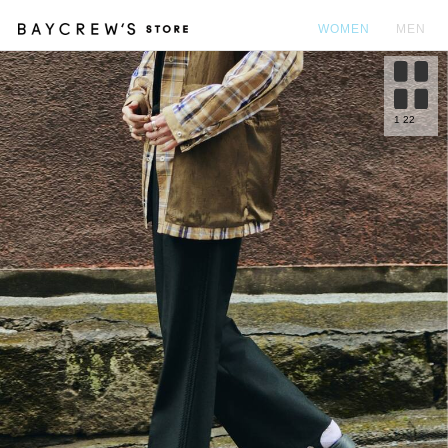
WOMEN
MEN
カ
1
22