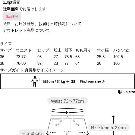
110pt還元
送料無料
でお届けします
返品不可
送料、お届け日数、お届け日時指定について
アウトレット商品について
サイズ
サイズ
ウエスト
ヒップ
股上
股下
もも周り
すそ幅
パンツ丈
36
73-77
95
27
75.5
63
25.5
102.5
38
76-80
97
28
77
64
26
105
サイズガイド
身長別サイズイメージ
159cm / 51kg
38
Find your size
Waist
73〜77cm
Rise length
27cm
Hip
95cm