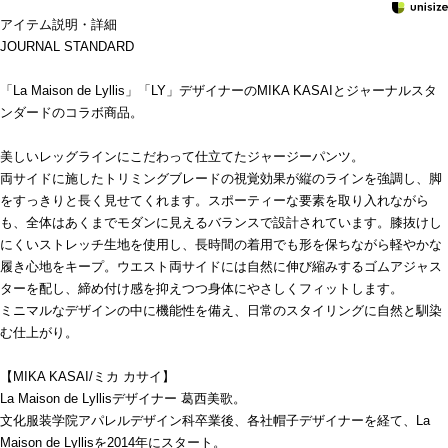
アイテム説明・詳細
JOURNAL STANDARD
「La Maison de Lyllis」「LY」デザイナーのMIKA KASAIとジャーナルスタ
ンダードのコラボ商品。
美しいレッグラインにこだわって仕立てたジャージーパンツ。
両サイドに施したトリミングブレードの視覚効果が縦のラインを強調し、脚
をすっきりと長く見せてくれます。スポーティーな要素を取り入れながら
も、全体はあくまでモダンに見えるバランスで設計されています。膝抜けし
にくいストレッチ生地を使用し、長時間の着用でも形を保ちながら軽やかな
履き心地をキープ。ウエスト両サイドには自然に伸び縮みするゴムアジャス
ターを配し、締め付け感を抑えつつ身体にやさしくフィットします。
ミニマルなデザインの中に機能性を備え、日常のスタイリングに自然と馴染
む仕上がり。
【MIKA KASAI/ミカ カサイ】
La Maison de Lyllisデザイナー 葛西美歌。
文化服装学院アパレルデザイン科卒業後、各社帽子デザイナーを経て、La
Maison de Lyllisを2014年にスタート。