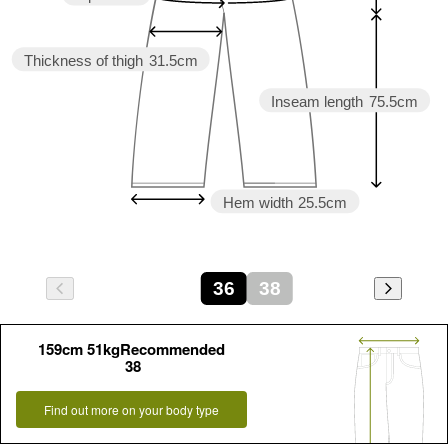
Thickness of thigh
31.5cm
Inseam length
75.5cm
Hem width
25.5cm
36
38
159cm 51kgRecommended
38
Find out more on your body type