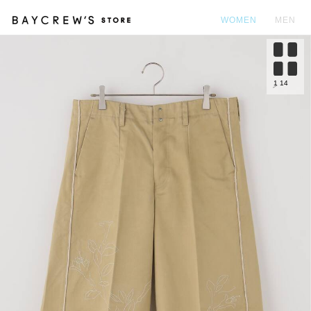
WOMEN
MEN
カ
1
14