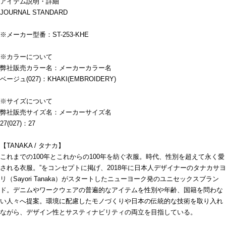
アイテム説明・詳細
JOURNAL STANDARD
※メーカー型番：ST-253-KHE
※カラーについて
弊社販売カラー名：メーカーカラー名
ベージュ(027)：KHAKI(EMBROIDERY)
※サイズについて
弊社販売サイズ名：メーカーサイズ名
27(027)：27
【TANAKA / タナカ】
これまでの100年とこれからの100年を紡ぐ衣服。時代、性別を超えて永く愛
される衣服。”をコンセプトに掲げ、2018年に日本人デザイナーのタナカサヨ
リ（Sayori Tanaka）がスタートしたニューヨーク発のユニセックスブラン
ド。デニムやワークウェアの普遍的なアイテムを性別や年齢、国籍を問わな
い人々へ提案。環境に配慮したモノづくりや日本の伝統的な技術を取り入れ
ながら、デザイン性とサスティナビリティの両立を目指している。