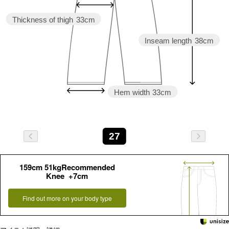
Thickness of thigh
33cm
Inseam length
38cm
Hem width
33cm
27
159cm 51kgRecommended
Knee +7cm
Find out more on your body type