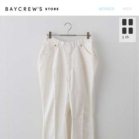
WOMEN
MEN
カ
1
15