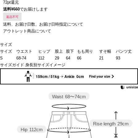
72pt還元
送料¥660
でお届けします
返品不可
送料、お届け日数、お届け日時指定について
アウトレット商品について
サイズ
サイズ
ウエスト
ヒップ
股上
股下
もも周り
すそ幅
パンツ丈
S
68-74
112
29
64
66
21
93
サイズガイド
身長別サイズイメージ
159cm / 51kg
Ankle 0cm
Find your size
Waist
68〜74cm
Rise length
29cm
Hip
112cm