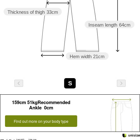
Thickness of thigh
33cm
Inseam length
64cm
Hem width
21cm
S
159cm 51kgRecommended
Ankle 0cm
Find out more on your body type