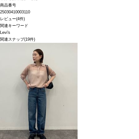
商品番号
25030410003110
レビュー
(
4
件)
関連キーワード
Levi's
関連スナップ
(19件)