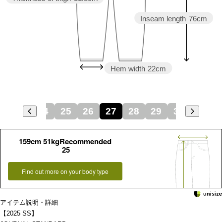
Inseam length
76cm
Hem width
22cm
23
24
25
26
27
28
29
30
31
159cm 51kgRecommended
25
Find out more on your body type
アイテム説明・詳細
【2025 SS】