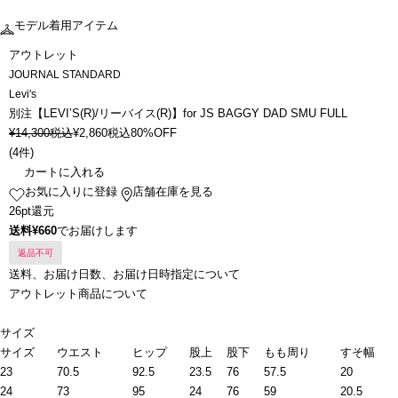
モデル着用アイテム
アウトレット
JOURNAL STANDARD
Levi's
別注【LEVI’S(R)/リーバイス(R)】for JS BAGGY DAD SMU FULL
¥
14,300
税込
¥
2,860
税込
80%OFF
(
4件
)
カートに入れる
お気に入りに登録
店舗在庫を見る
26pt還元
送料¥660
でお届けします
返品不可
送料、お届け日数、お届け日時指定について
アウトレット商品について
サイズ
サイズ
ウエスト
ヒップ
股上
股下
もも周り
すそ幅
23
70.5
92.5
23.5
76
57.5
20
24
73
95
24
76
59
20.5