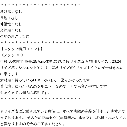
＊＊＊＊＊＊＊＊＊＊＊＊＊＊＊＊＊＊＊＊＊＊
透け感：なし
裏地：なし
伸縮性：なし
光沢感：なし
生地の厚さ：普通
＊＊＊＊＊＊＊＊＊＊＊＊＊＊＊＊＊＊＊＊＊＊
【スタッフ着用コメント】
《スタッフO》
年齢:30代前半/身長:157cm/体型:普通/普段サイズ:S,M/着用サイズ：23.24
サイズ感：シルエット的には、普段サイズの1サイズ上くらいが一番きれい
に穿けます
素材感：持っているLEVI’S(R)より、柔らかかったです
着心地：ゆったりめのシルエットなので、とても穿きやすいです
※あくまでも個人の感想です。
＊＊＊＊＊＊＊＊＊＊＊＊＊＊＊＊＊＊＊＊＊＊
※サイズ表に記載されている数値は、すべて実際の商品を計測した実寸とな
っております。 そのため商品タグ（品質表示、紙タブ）に記載されたサイズ
と異なりますので予めご了承ください。