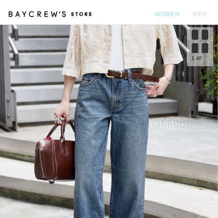
WOMEN
MEN
カ
1
40