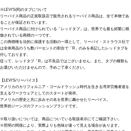
※LEVI'S(R)のタブについて
リーバイス商品の正規取扱店で販売されるリーバイス商品は、全て本物であ
ることが保証されています。
リーバイス商品に付けられている「レッドタブ」は、世界でも最も頻繁に模
倣されている商標の一つです。
この商標権を法的に保護する活動の一環として、リーバイ・ストラウス社で
は全体商品のうち数パーセントの割合で「R」のみを表記したレッドタブを
付しております。
従って、レッドタブ「R」は不良品ではございません。また、タブの種類も
お選びいただけませんので、予めご了承ください。
【LEVI'S/リーバイス】
アメリカのカリフォルニア・ゴールドラッシュ時代を生きる湾岸労働者達を
支えるワークウェアとしてのスタートが発祥。
アメリカの歴史と共に歩みその名を世界に轟かせたリーバイス。
世界的ジーンズのファッションブランドです。
※取り扱いについては、商品についている取扱表示にてご確認下さい。
※照明の関係により、実際よりも色味が違って見える場合があります。