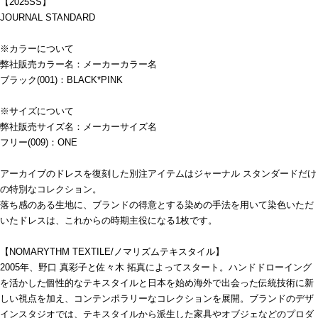
【2025SS】
JOURNAL STANDARD
※カラーについて
弊社販売カラー名：メーカーカラー名
ブラック(001)：BLACK*PINK
※サイズについて
弊社販売サイズ名：メーカーサイズ名
フリー(009)：ONE
アーカイブのドレスを復刻した別注アイテムはジャーナル スタンダードだけ
の特別なコレクション。
落ち感のある生地に、ブランドの得意とする染めの手法を用いて染色いただ
いたドレスは、これからの時期主役になる1枚です。
【NOMARYTHM TEXTILE/ノマリズムテキスタイル】
2005年、野口 真彩子と佐々木 拓真によってスタート。ハンドドローイング
を活かした個性的なテキスタイルと日本を始め海外で出会った伝統技術に新
しい視点を加え、コンテンポラリーなコレクションを展開。ブランドのデザ
インスタジオでは、テキスタイルから派生した家具やオブジェなどのプロダ