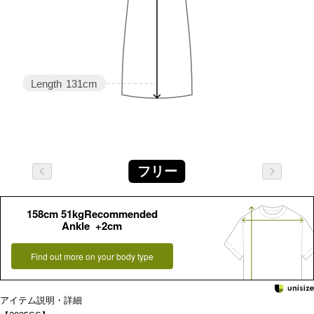
Length
131cm
フリー
158cm 51kgRecommended
Ankle +2cm
Find out more on your body type
アイテム説明・詳細