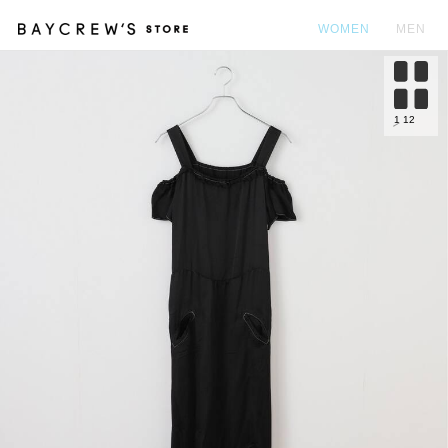
WOMEN
MEN
カ
1
12