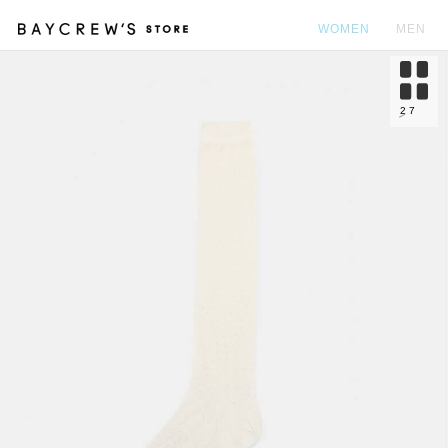
WOMEN
MEN
カ
2
7