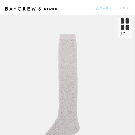
WOMEN
MEN
カ
1
7