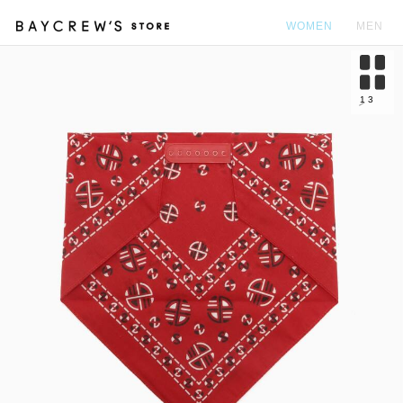
WOMEN
MEN
カ
1
3