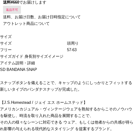
送料¥660
でお届けします
返品不可
送料、お届け日数、お届け日時指定について
アウトレット商品について
サイズ
サイズ
頭周り
フリー
57-63
サイズガイド
身長別サイズイメージ
アイテム説明・詳細
SD BANDANA SNAP
スナップボタンを備えることで、キャップのようにしっかりとフィットする
新しいタイプのバンダナスナップが完成した。
【J.S.Homestead / ジェイ エス ホームステッド】
アメリカンカジュアル・ヴィンテージウェアを熟知するからこそのノウハウ
を駆使し、時流を取り入れた商品を展開することで、
その人の様々なシーンに対応できる ウェア、もしくは他者からの共感が得ら
れ影響の与えられる現代的なスタイリング を提案するブランド。