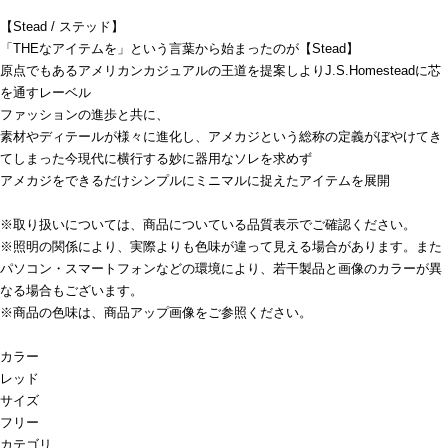
【Stead / ステッド】
「THEなアイテムを」という言葉から始まったのが【Stead】
原点でもあるアメリカンカジュアルの王道を提案しよりJ.S.Homesteadに芯
を通すレーベル
ファッションの進歩と共に、
素材やディテールが様々に進化し、アメカジという総称の定義がぼやけてき
てしまった今現代に横行する妙に器用なソレを求めず
アメカジをできるだけシンプルにミニマルに捉えたアイテムを展開
※取り扱いについては、商品についている品質表示でご確認ください。
※照明の関係により、実際よりも色味が違って見える場合があります。また
パソコン・スマートフォンなどの環境により、若干製品と画像のカラーが異
なる場合もございます。
※商品の色味は、商品アップ画像をご参照ください。
カラー
レッド
サイズ
フリー
カテゴリ