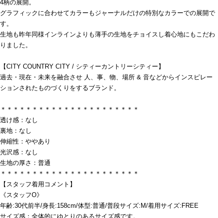
4柄の展開。
グラフィックに合わせてカラーもジャーナルだけの特別なカラーでの展開で
す。
生地も昨年同様インラインよりも薄手の生地をチョイスし着心地にもこだわ
りました。
【CITY COUNTRY CITY / シティーカントリーシティー】
過去・現在・未来を融合させ 人、事、物、場所 & 音などからインスピレー
ションされたものづくりをするブランド。
＊＊＊＊＊＊＊＊＊＊＊＊＊＊＊＊＊＊＊＊＊＊
透け感：なし
裏地：なし
伸縮性：ややあり
光沢感：なし
生地の厚さ：普通
＊＊＊＊＊＊＊＊＊＊＊＊＊＊＊＊＊＊＊＊＊＊
【スタッフ着用コメント】
《スタッフO》
年齢:30代前半/身長:158cm/体型:普通/普段サイズ:M/着用サイズ:FREE
サイズ感：全体的にゆとりのあるサイズ感です。