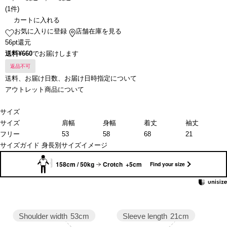
(
1件
)
カートに入れる
お気に入りに登録
店舗在庫を見る
56pt還元
送料¥660
でお届けします
返品不可
送料、お届け日数、お届け日時指定について
アウトレット商品について
サイズ
サイズ
肩幅
身幅
着丈
袖丈
フリー
53
58
68
21
サイズガイド
身長別サイズイメージ
158cm / 50kg
Crotch +5cm
Find your size
Sleeve length
21cm
Shoulder width
53cm