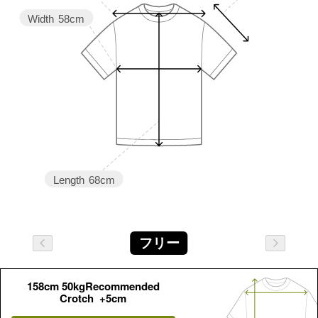
Width
58cm
Length
68cm
フリー
158cm 50kgRecommended
Crotch +5cm