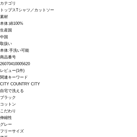
カテゴリ
トップス
Tシャツ／カットソー
素材
本体:綿100%
生産国
中国
取扱い
本体:手洗い可能
商品番号
26070410005620
レビュー
(
1
件)
関連キーワード
CITY COUNTRY CITY
自宅で洗える
ブラック
コットン
こだわり
伸縮性
グレー
フリーサイズ