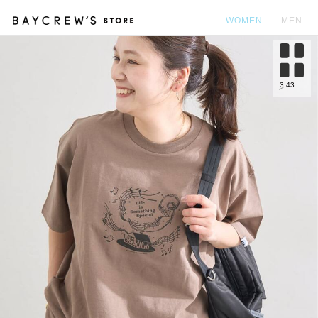
WOMEN
MEN
カ
3
43