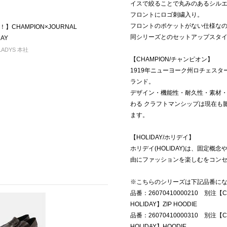
イスで絞ることで丸みのあるシル
フロントにロゴ刺繍入り。
フロントのポケットがない仕様な
CHAMPION×JOURNAL
同シリーズとのセットアップスタ
DAY
LADYS 本社
【CHAMPION/チャンピオン】
1919年ニューヨーク州ロチェス
ランド。
デザイン・機能性・耐久性・素材
わる クラフトマンシップは現在も
ます。
【HOLIDAY/ホリデイ】
ホリデイ(HOLIDAY)は、固定
由にファッションを楽しむをコンセプ
※こちらのシリーズは下記品番に
品番：26070410000210 別注【CH
HOLIDAY】ZIP HOODIE
品番：26070410000310 別注【CH
HOLIDAY】HOODIE