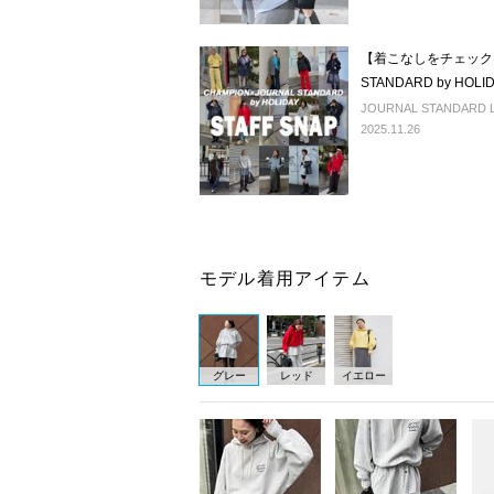
【着こなしをチェック！】
STANDARD by HOLI
JOURNAL STANDARD 
2025.11.26
モデル着用アイテム
グレー
レッド
イエロー