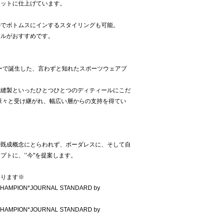
エットに仕上げています。
のでボトムスにインするスタイリングも可能。
イルがおすすめです。
ターで誕生した、言わずと知れたスポーツウェアブ
・縫製といったひとつひとつのディティールにこだ
脈々と受け継がれ、幅広い層からの支持を得てい
概念や既成概念にとらわれず、ボーダレスに、そして自
トに、’’今''を提案します。
なります※
AMPION*JOURNAL STANDARD by
AMPION*JOURNAL STANDARD by