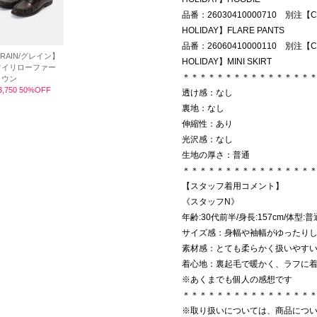
品番：26030410000710 別注【CH
HOLIDAY】FLARE PANTS
品番：26060410000110 別注【CH
RAIN/グレイン】
HOLIDAY】MINI SKIRT
ワイリローファー
＊＊＊＊＊＊＊＊＊＊＊＊＊＊＊
ラウン
,750 50%OFF
透け感：なし
裏地：なし
伸縮性：あり
光沢感：なし
生地の厚さ：普通
＊＊＊＊＊＊＊＊＊＊＊＊＊＊＊
【スタッフ着用コメント】
《スタッフN》
年齢:30代前半/身長:157cm/体型
サイズ感：身幅や袖幅がゆったり
素材感：とても柔らかく扱いやす
着心地：裏起毛で暖かく、ラフに
※あくまでも個人の感想です
＊＊＊＊＊＊＊＊＊＊＊＊＊＊＊
※取り扱いについては、商品につ