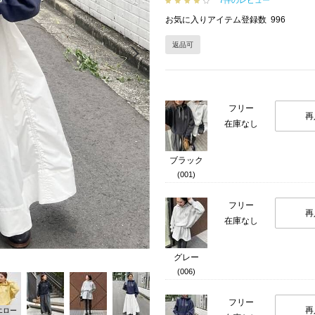
7件のレビュー
お気に入りアイテム登録数
996
返品可
Next
フリー
再
在庫なし
ブラック
(001)
フリー
再
在庫なし
グレー
(006)
フリー
再
エロー