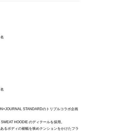
ー名
ズ名
ON×JOURNAL STANDARDのトリプルコラボ企画
CON SWEAT HOODIE のディテールを採用。
のあるボディの裾幅を狭めテンションをかけたフラ