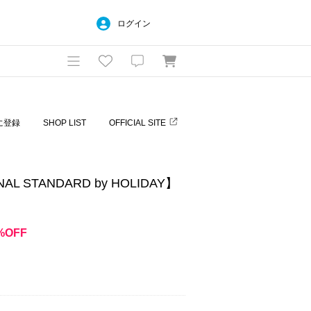
ログイン
に登録
SHOP LIST
OFFICIAL SITE
L STANDARD by HOLIDAY】
%OFF