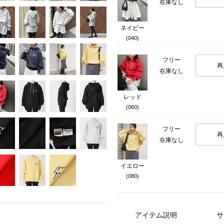
在庫なし
ネイビー
(040)
フリー
再
在庫なし
レッド
(060)
フリー
再
在庫なし
イエロー
(080)
アイテム説明
サ