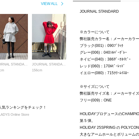
VIEW ALL
JOURNAL STANDARD
※カラーについて
弊社販売カラー名：メーカーカラ
ブラック(001)：090ﾌﾞﾗｯｸ
グレー(006)：040ｼﾙﾊﾞｰｸﾞﾚｰ
ネイビー(040)：386ﾀﾞｰｸﾈｲﾋﾞｰ
JOURNAL STANDARD LADYS
JOURNAL STANDARD LADYS
レッド(060)：170ﾙﾋﾞｰﾚｯﾄﾞ
cm
156cm
イエロー(080)：715ｸﾘｰﾑｲｴﾛｰ
※サイズについて
弊社販売サイズ名：メーカーサイ
フリー(009)：ONE
の人気ランキングをチェック！
HOLIDAYプロデュースのCHAMPI
DYS Online Store
第 5 弾。
HOLIDAY 25SPRING の POLY
大きなアームホールとボリューム