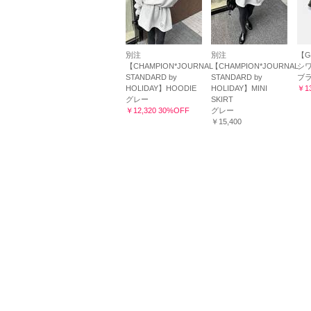
別注
別注
【G
【CHAMPION*JOURNAL
【CHAMPION*JOURNAL
シ
STANDARD by
STANDARD by
ブ
HOLIDAY】HOODIE
HOLIDAY】MINI
￥13
グレー
SKIRT
￥12,320 30%OFF
グレー
￥15,400