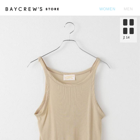
WOMEN
MEN
カ
2
14