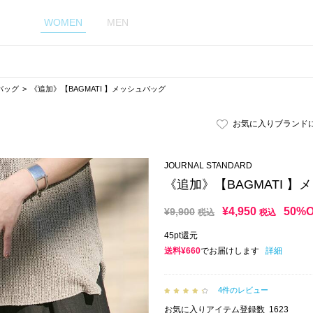
WOMEN
MEN
バッグ
《追加》【BAGMATI 】メッシュバッグ
お気に入りブランド
JOURNAL STANDARD
《追加》【BAGMATI 】
¥
4,950
50%
¥
9,900
税込
税込
45pt還元
送料¥660
でお届けします
詳細
4件のレビュー
お気に入りアイテム登録数
1623