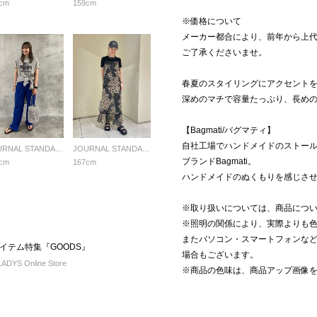
cm
159cm
※価格について
メーカー都合により、前年から上
ご了承くださいませ。
春夏のスタイリングにアクセント
深めのマチで容量たっぷり、長め
【Bagmati/バグマティ】
自社工場でハンドメイドのストー
JOURNAL STANDARD LADYS
JOURNAL STANDARD LADYS
ブランドBagmati。
cm
167cm
ハンドメイドのぬくもりを感じさ
※取り扱いについては、商品につ
※照明の関係により、実際よりも
またパソコン・スマートフォンな
イテム特集『GOODS』
場合もございます。
DYS Online Store
※商品の色味は、商品アップ画像