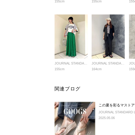
155cm
155cm
155
JOURNAL STANDARD LADYS
JOURNAL STANDARD LADYS
155cm
164cm
159
関連ブログ
この夏を彩るマストア
JOURNAL STANDARD LA
2025.05.06