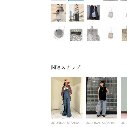
関連スナップ
JOURNAL STANDARD LADYS
JOURNAL STANDARD LADYS