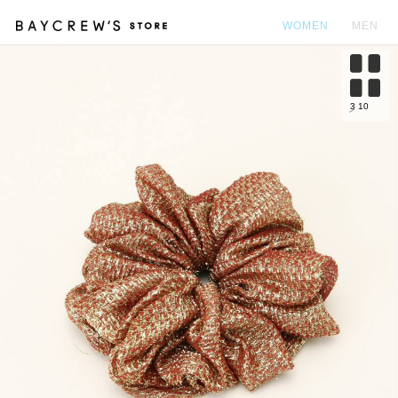
WOMEN
MEN
カ
3
10