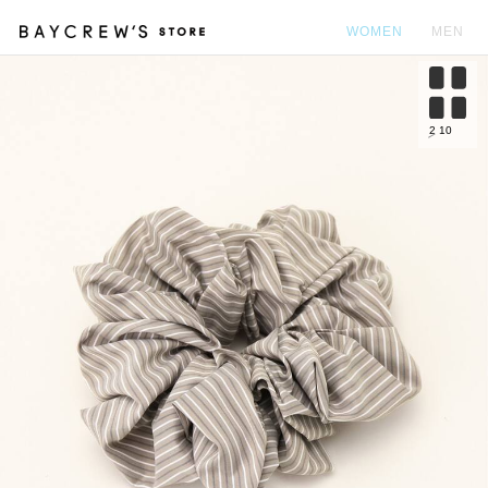
WOMEN
MEN
カ
2
10