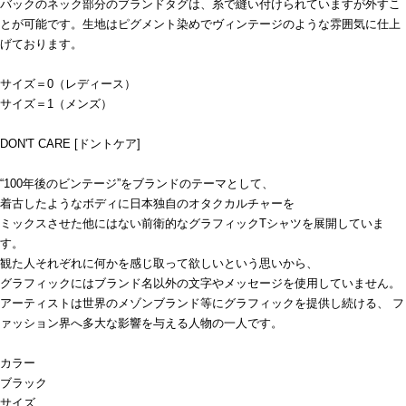
バックのネック部分のブランドタグは、糸で縫い付けられていますが外すこ
とが可能です。生地はピグメント染めでヴィンテージのような雰囲気に仕上
げております。
サイズ＝0（レディース）
サイズ＝1（メンズ）
DON'T CARE [ドントケア]
“100年後のビンテージ”をブランドのテーマとして、
着古したようなボディに日本独自のオタクカルチャーを
ミックスさせた他にはない前衛的なグラフィックTシャツを展開していま
す。
観た人それぞれに何かを感じ取って欲しいという思いから、
グラフィックにはブランド名以外の文字やメッセージを使用していません。
アーティストは世界のメゾンブランド等にグラフィックを提供し続ける、 フ
ァッション界へ多大な影響を与える人物の一人です。
カラー
ブラック
サイズ