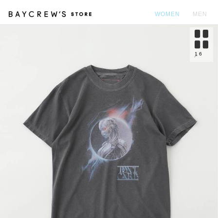
WOMEN
MEN
カ
1
6