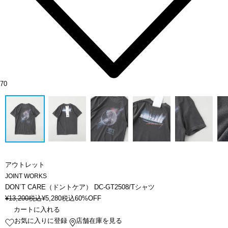
70
アウトレット
JOINT WORKS
DON`T CARE（ドントケア） DC-GT2508/Tシャツ
¥
13,200
税込
¥
5,280
税込
60%OFF
カートに入れる
お気に入りに登録
店舗在庫を見る