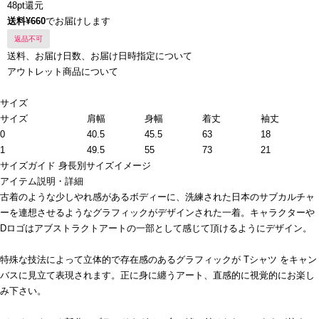
48pt還元
送料¥660
でお届けします
返品不可
送料、お届け日数、お届け日時指定について
アウトレット商品について
サイズ
サイズ
肩幅
身幅
着丈
袖丈
0
40.5
45.5
63
18
1
49.5
55
73
21
サイズガイド
身長別サイズイメージ
アイテム説明・詳細
古着のような少しやれ感があるボディーに、洗練された日本のサブカルチャ
ーを連想させるようなグラフィックがデザインされた一着。キャラクターや
Dロゴはアブストラクトアートの一部として感じて頂けるようにデザイン。
特殊な技法によって立体的で存在感のあるグラフィックが Tシャツ をキャン
バスに見立て表現されます。正に身に纏うアート、直感的に視覚的にお楽し
み下さい。