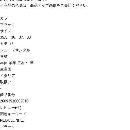
※商品の色味は、商品アップ画像をご参照ください。
カラー
ブラック
サイズ
35.5、36、37、38
カテゴリ
シューズ
サンダル
素材
本体:羊革 底材:牛革
生産国
イタリア
取扱い
-
商品番号
26093910002610
レビュー
(
件)
関連キーワード
NEBULONI E.
ブラック