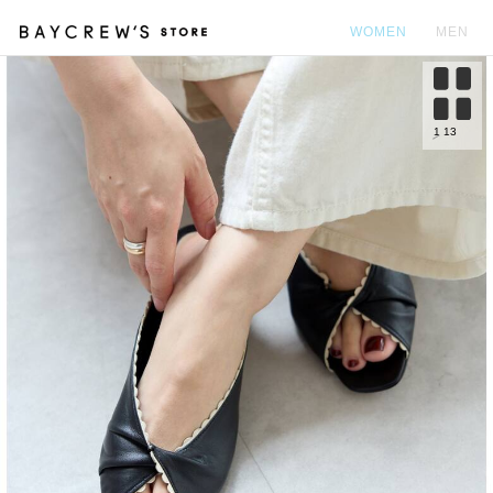
WOMEN
MEN
カ
1
13