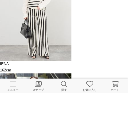
IENA
162cm
メニュー
スナップ
探す
お気に入り
カート