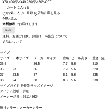
¥
70,400
税込
¥
49,280
税込
30%OFF
カートに入れる
お気に入りに登録
店舗在庫を見る
448pt還元
送料無料
でお届けします
返品可
送料、お届け日数、お届け日時指定について
返品について
サイズ
サイズ
日本サイズ
メーカーサイズ
底幅
ヒール高さ
重さ（g）
35.5
-
36.5
7.7
5.6
310
36
23
36
7.9
5.6
320
37
23.5
37
8.1
5.6
335
38
24
38
8.3
5.6
338
サイズガイド
身長別サイズイメージ
アイテム説明・詳細
メーカー品番：361143634
弊社カラー：メーカーカラー