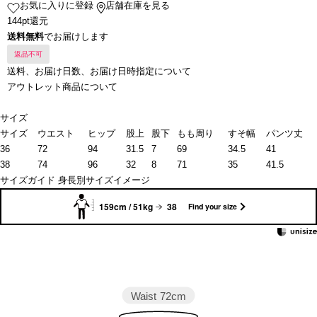
お気に入りに登録
店舗在庫を見る
144pt還元
送料無料
でお届けします
返品不可
送料、お届け日数、お届け日時指定について
アウトレット商品について
サイズ
サイズ
ウエスト
ヒップ
股上
股下
もも周り
すそ幅
パンツ丈
36
72
94
31.5
7
69
34.5
41
38
74
96
32
8
71
35
41.5
サイズガイド
身長別サイズイメージ
159cm / 51kg
38
Find your size
Waist
72cm