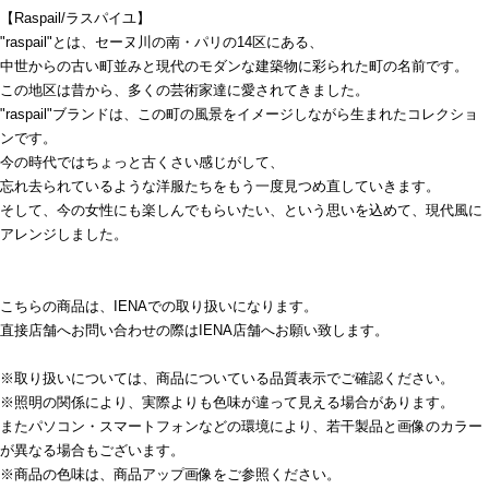
【Raspail/ラスパイユ】
"raspail"とは、セーヌ川の南・パリの14区にある、
中世からの古い町並みと現代のモダンな建築物に彩られた町の名前です。
この地区は昔から、多くの芸術家達に愛されてきました。
"raspail"ブランドは、この町の風景をイメージしながら生まれたコレクショ
ンです。
今の時代ではちょっと古くさい感じがして、
忘れ去られているような洋服たちをもう一度見つめ直していきます。
そして、今の女性にも楽しんでもらいたい、という思いを込めて、現代風に
アレンジしました。
こちらの商品は、IENAでの取り扱いになります。
直接店舗へお問い合わせの際はIENA店舗へお願い致します。
※取り扱いについては、商品についている品質表示でご確認ください。
※照明の関係により、実際よりも色味が違って見える場合があります。
またパソコン・スマートフォンなどの環境により、若干製品と画像のカラー
が異なる場合もございます。
※商品の色味は、商品アップ画像をご参照ください。