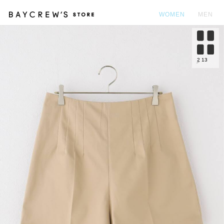
WOMEN
MEN
カ
2
13