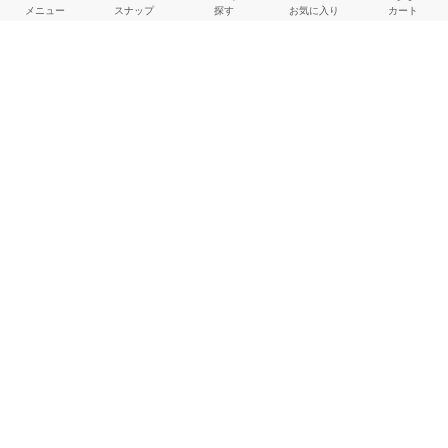
メニュー
スナップ
探す
お気に入り
カート
CUSTOMER SERVICE
よくある質問
ご利用ガイド
店舗検索
採用情報
お客様対応方針
利用規約
企業情報
個人情報保護方針
特定商取引法に基づく表記
FOLLOW US