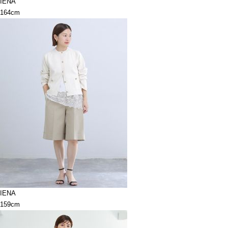
IENA
164cm
IENA
159cm