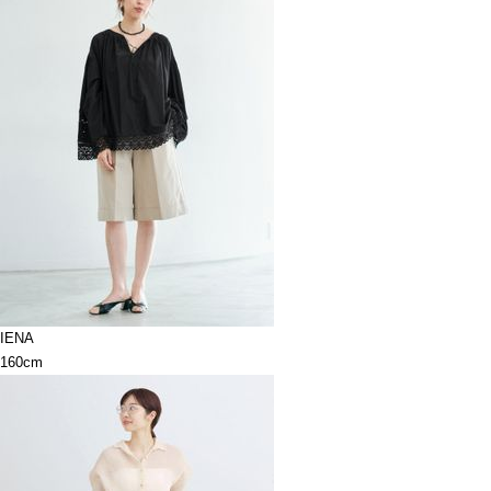
IENA
160cm