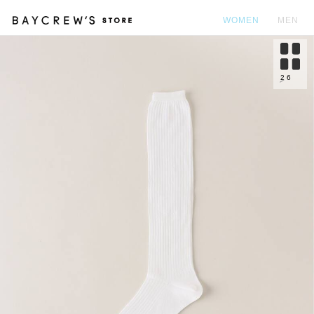
WOMEN
MEN
カ
2
6