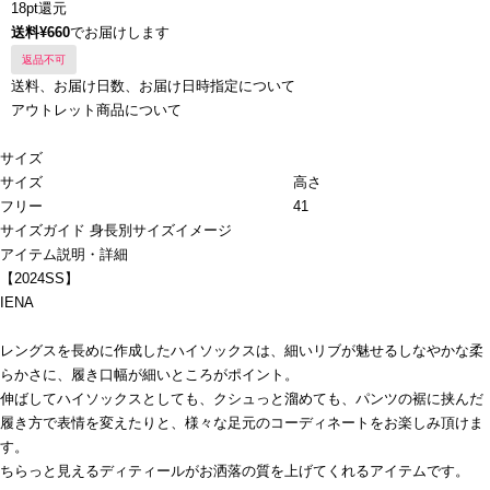
18pt還元
送料¥660
でお届けします
返品不可
送料、お届け日数、お届け日時指定について
アウトレット商品について
サイズ
サイズ
高さ
フリー
41
サイズガイド
身長別サイズイメージ
アイテム説明・詳細
【2024SS】
IENA
レングスを長めに作成したハイソックスは、細いリブが魅せるしなやかな柔
らかさに、履き口幅が細いところがポイント。
伸ばしてハイソックスとしても、クシュっと溜めても、パンツの裾に挟んだ
履き方で表情を変えたりと、様々な足元のコーディネートをお楽しみ頂けま
す。
ちらっと見えるディティールがお洒落の質を上げてくれるアイテムです。