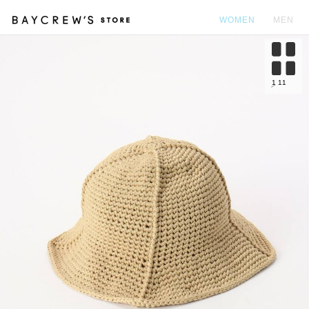
WOMEN
MEN
カ
1
11