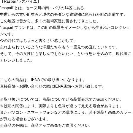
【Raspail/ラスパイユ】
"raspail"とは、セーヌ川の南・パリの14区にある、
中世からの古い町並みと現代のモダンな建築物に彩られた町の名前です。
この地区は昔から、多くの芸術家達に愛されてきました。
"raspail"ブランドは、この町の風景をイメージしながら生まれたコレクショ
ンです。
今の時代ではちょっと古くさい感じがして、
忘れ去られているような洋服たちをもう一度見つめ直していきます。
そして、今の女性にも楽しんでもらいたい、という思いを込めて、現代風に
アレンジしました。
こちらの商品は、IENAでの取り扱いになります。
直接店舗へお問い合わせの際はIENA店舗へお願い致します。
※取り扱いについては、商品についている品質表示でご確認ください。
※照明の関係により、実際よりも色味が違って見える場合があります。
またパソコン・スマートフォンなどの環境により、若干製品と画像のカラー
が異なる場合もございます。
※商品の色味は、商品アップ画像をご参照ください。