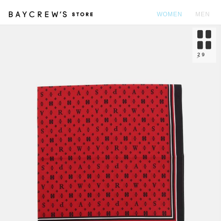
WOMEN
MEN
カ
2
9