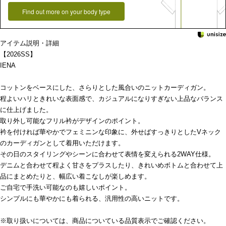
Find out more on your body type
アイテム説明・詳細
【2026SS】
IENA
コットンをベースにした、さらりとした風合いのニットカーディガン。
程よいハリときれいな表面感で、カジュアルになりすぎない上品なバランス
に仕上げました。
取り外し可能なフリル衿がデザインのポイント。
衿を付ければ華やかでフェミニンな印象に、外せばすっきりとしたVネック
のカーディガンとして着用いただけます。
その日のスタイリングやシーンに合わせて表情を変えられる2WAY仕様。
デニムと合わせて程よく甘さをプラスしたり、きれいめボトムと合わせて上
品にまとめたりと、幅広い着こなしが楽しめます。
ご自宅で手洗い可能なのも嬉しいポイント。
シンプルにも華やかにも着られる、汎用性の高いニットです。
※取り扱いについては、商品についている品質表示でご確認ください。