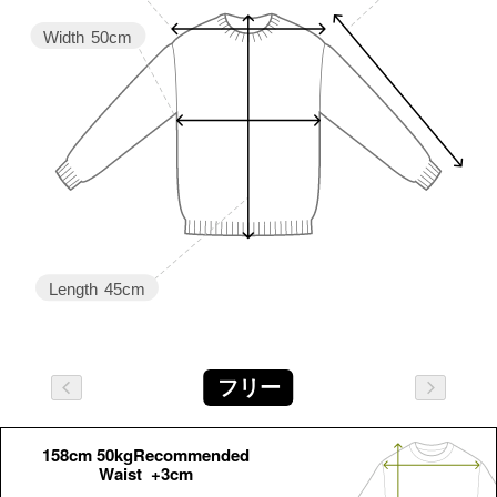
Width
50cm
Length
45cm
フリー
158cm 50kgRecommended
Waist +3cm