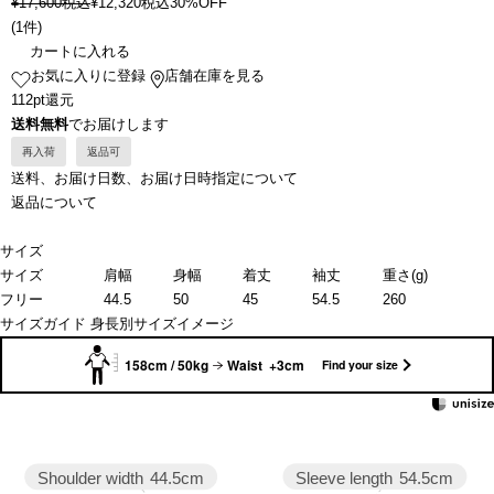
¥
17,600
税込
¥
12,320
税込
30%OFF
(
1件
)
カートに入れる
お気に入りに登録
店舗在庫を見る
112pt還元
送料無料
でお届けします
再入荷
返品可
送料、お届け日数、お届け日時指定について
返品について
サイズ
サイズ
肩幅
身幅
着丈
袖丈
重さ(g)
フリー
44.5
50
45
54.5
260
サイズガイド
身長別サイズイメージ
158cm / 50kg
Waist +3cm
Find your size
Sleeve length
54.5cm
Shoulder width
44.5cm