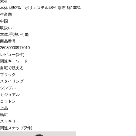
素材
本体:綿52%、ポリエステル48% 別布:綿100%
生産国
中国
取扱い
本体:手洗い可能
商品番号
26080900917010
レビュー
(
1
件)
関連キーワード
自宅で洗える
ブラック
スタイリング
シンプル
カジュアル
コットン
上品
幅広
スッキリ
関連スナップ
(2件)