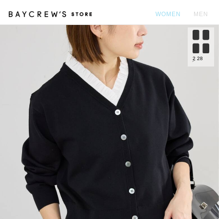
WOMEN
MEN
カ
2
28